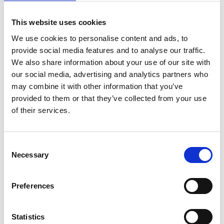
de weg laten wijzen. Zo’n local geeft je meteen een
onvervalst, authentiek beeld van zijn eigen habitat.
This website uses cookies
‘Meet the locals’
is een initiatief waarbij privépersonen
We use cookies to personalise content and ads, to
op allerlei plaatsen in West-Zweden hun lokale
provide social media features and to analyse our traffic.
leefwereld met jou willen delen en je laten proeven
We also share information about your use of our site with
van hun eigen meest geliefde plekjes. Zo kun je met
our social media, advertising and analytics partners who
Ann-Sofie de eilandjes van Göteborg bezoeken om er
may combine it with other information that you’ve
krabben te vangen. Of ga je appels plukken op de
provided to them or that they’ve collected from your use
familieboerderij van Sara, net buiten Lidköping? Of
of their services.
mag Claes je twee bomen in Uddebo laten zien die in
het Guinness Book of Records beland zijn?
Consent
Necessary
Selection
Preferences
Statistics