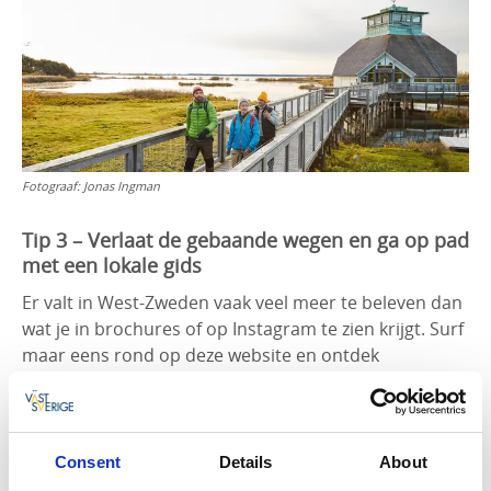
Fotograaf:
Jonas Ingman
Tip 3 – Verlaat de gebaande wegen en ga op pad
met een lokale gids
Er valt in West-Zweden vaak veel meer te beleven dan
wat je in brochures of op Instagram te zien krijgt. Surf
maar eens rond op deze website en ontdek
verborgen schatten die je met plezier zal willen
ontdekken tijdens je volgende vakantie.
De beste manier om de gebaande paden te verlaten
Consent
Details
About
is een lokale inwoner onder de arm nemen en die je