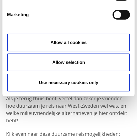
Marketing
Tip 4 – Kies je vervoer verstandig
Het valt niet te ontkennen: het transport naar je
vakantiebestemming én ter plaatse heeft een grote
Allow all cookies
impact op het milieu. Daarom is het belangrijk dat je
een zo duurzaam mogelijke vervoersvorm kiest. Zo
heeft West-Zweden uitstekende treinlijnen en handige
Allow selection
busverbindingen. En ter plaatse kan je zelfs met de
tram of de boot reizen, of een fiets of een elektrische
Use necessary cookies only
auto huren.
Als je terug thuis bent, vertel dan zeker je vrienden
hoe duurzaam je reis naar West-Zweden wel was, en
welke milieuvriendelijke alternatieven je hier ontdekt
hebt!
Kijk even naar deze duurzame reismogelijkheden: