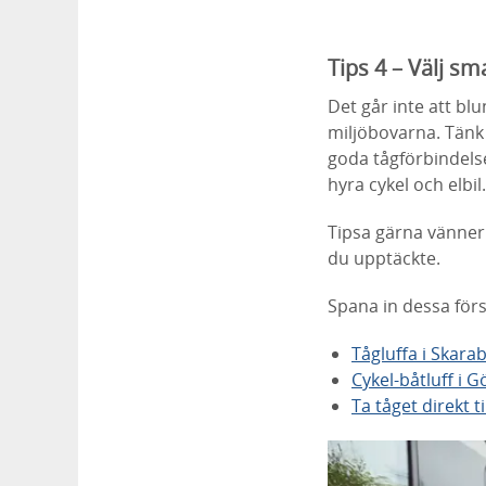
Tips 4 – Välj sm
Det går inte att blu
miljöbovarna. Tänk d
goda tågförbindelse
hyra cykel och elbil.
Tipsa gärna vänner
du upptäckte.
Spana in dessa förs
Tågluffa i Skara
Cykel-båtluff i 
Ta tåget direkt t