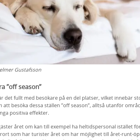
elmer Gustafsson
ra ”off season”
är det fullt med besökare på en del platser, vilket innebär s
att besöka dessa ställen ”off season”, alltså utanför områ
nga positiva effekter.
gäster året om kan till exempel ha heltidspersonal istället f
ort som har turister året om har möjlighet till året-runt-