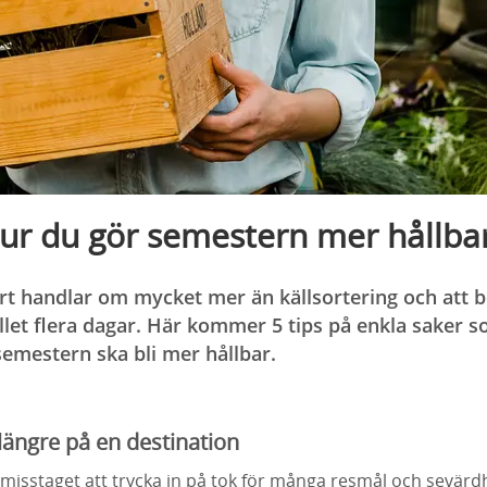
hur du gör semestern mer hållba
bart handlar om mycket mer än källsortering och att
let flera dagar. Här kommer 5 tips på enkla saker s
semestern ska bli mer hållbar.
 längre på en destination
 misstaget att trycka in på tok för många resmål och sevär