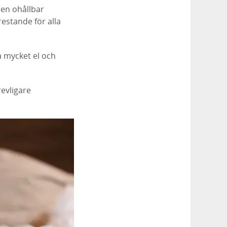
 en ohållbar
restande för alla
a mycket el och
revligare