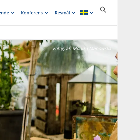
ende
Konferens
Resmål
Fotograf:
Monika Manowska