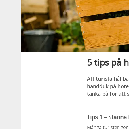
5 tips på 
Att turista håll
handduk på hotel
tänka på för att 
Tips 1 – Stanna
Många turister gör