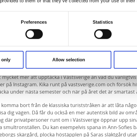
 provided to them or that they’ve collected from your use of their
Preferences
Statistics
gman
 only
Allow selection
bort från turiststråken (med en lokal guide)
t mycket mer att upptäcka i Västsverige än vad du vanligtvis 
ler på Instagram. Kika runt på vastsverige.com och försök h
täcka under nästa semester och när på året det är smartast
t komma bort från de klassiska turiststråken är att låta någ
isa dig vägen. Då får du också en mer autentisk bild av omr
ng där privatpersoner runt om i Västsverige öppnar upp sin
kala smultronställen. Du kan exempelvis spana in Ann-Sofies b
eborgs skärgård, plocka höstäpplen på Saras släktgård utan