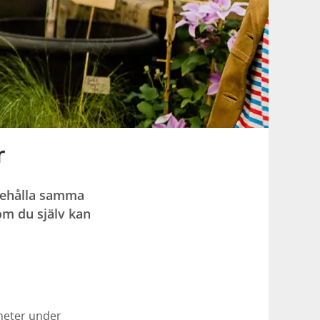
r
 behålla samma
om du själv kan
dheter under