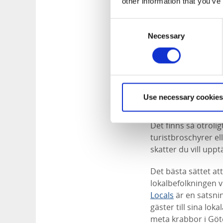
other information that you’ve
Consent
Necessary
Selection
Fotograf:
Jonas In
Use necessary cookies
Tips 3 – Ta dig 
Det finns så otrolig
turistbroschyrer el
skatter du vill upp
Det bästa sättet at
lokalbefolkningen v
Locals
är en satsni
gäster till sina lo
meta krabbor i Göt