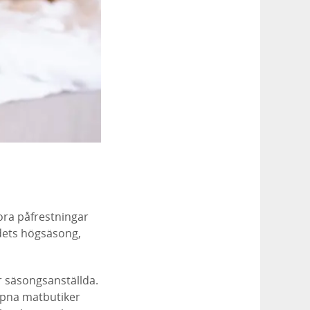
tora påfrestningar
dets högsäsong,
ör säsongsanställda.
öppna matbutiker