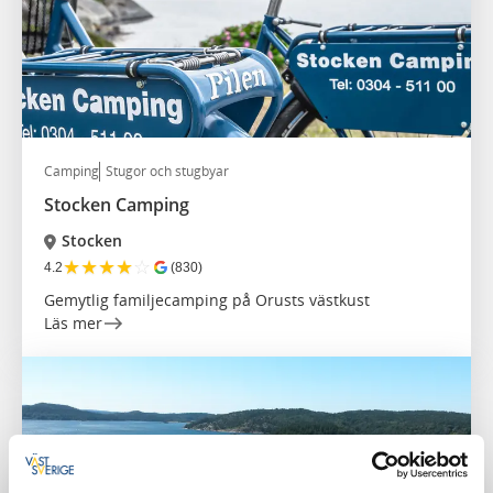
Camping
Stugor och stugbyar
Stocken Camping
Stocken
★
★
★
★
☆
4.2
(830)
Gemytlig familjecamping på Orusts västkust
Läs mer