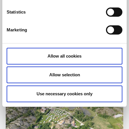
Statistics
Marketing
Stugor och stugbyar
Ställplats/Quickstop
Töllås Fårgård
Orust
Allow all cookies
★
★
★
★
★
4.6
(350)
Sommarcafé och gårdsbutik i rogivande miljö
Läs mer
Allow selection
Use necessary cookies only