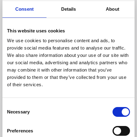
Consent
Details
About
This website uses cookies
We use cookies to personalise content and ads, to
Gästhamn
Stugor och stugbyar
provide social media features and to analyse our traffic.
Vindöns Camping & Marina
We also share information about your use of our site with
Henån
our social media, advertising and analytics partners who
★
★
★
★
☆
4.2
(404)
may combine it with other information that you’ve
provided to them or that they’ve collected from your use
Miljövänlig och avkopplande camping med gästhamn
Läs mer
of their services.
Consent
Necessary
Selection
Preferences