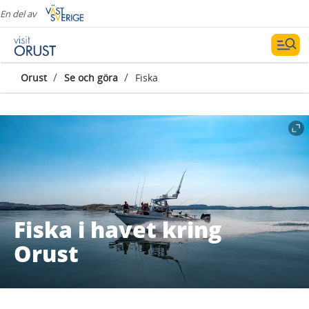
En del av
/
/
Orust
Se och göra
Fiska
Fiska i havet kring
Orust