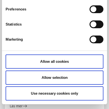
Läs mer
Preferences
Statistics
Marketing
Allow all cookies
Båtturer
Sälsafari
Allow selection
Fjordguiderna
Bohuslän
Use necessary cookies only
Följ med rutinerade guider på fiske i södra Bohusläns
fantastiska fjordområden
Läs mer