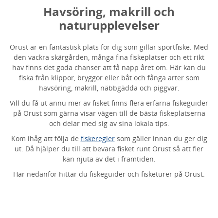
Havsöring, makrill och
naturupplevelser
Orust är en fantastisk plats för dig som gillar sportfiske. Med
den vackra skärgården, många fina fiskeplatser och ett rikt
hav finns det goda chanser att få napp året om. Här kan du
fiska från klippor, bryggor eller båt och fånga arter som
havsöring, makrill, näbbgädda och piggvar.
Vill du få ut ännu mer av fisket finns flera erfarna fiskeguider
på Orust som gärna visar vägen till de bästa fiskeplatserna
och delar med sig av sina lokala tips.
Kom ihåg att följa de
fiskeregler
som gäller innan du ger dig
ut. Då hjälper du till att bevara fisket runt Orust så att fler
kan njuta av det i framtiden.
Här nedanför hittar du fiskeguider och fisketurer på Orust.