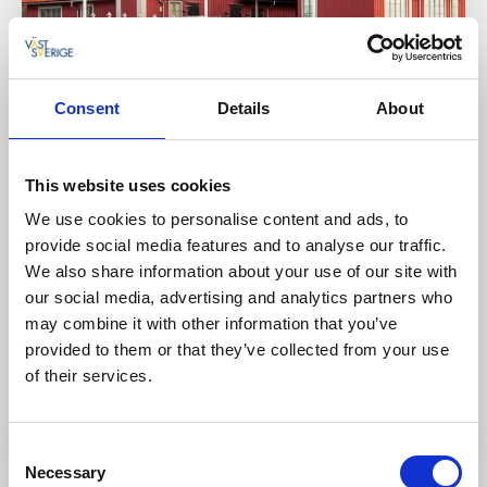
Consent
Details
About
This website uses cookies
We use cookies to personalise content and ads, to
provide social media features and to analyse our traffic.
Bar & pub
Gästhamn
We also share information about your use of our site with
Hotel Strana
our social media, advertising and analytics partners who
Hälleviksstrand/Orust
may combine it with other information that you’ve
★
★
★
★
☆
4.2
(296)
provided to them or that they’ve collected from your use
Restaurang och hotell i vacker skärgårdsmiljö
of their services.
Läs mer
Consent
Necessary
Selection