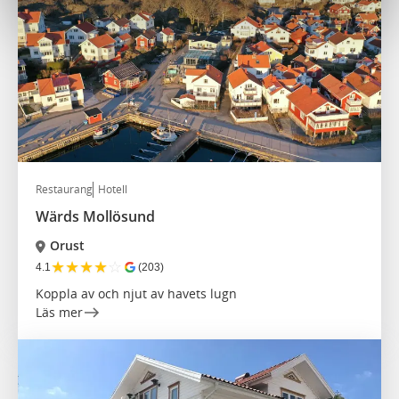
Restaurang
Hotell
Wärds Mollösund
Orust
★
★
★
★
☆
4.1
(203)
Koppla av och njut av havets lugn
Läs mer