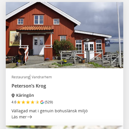
Restaurang
Vandrarhem
Peterson’s Krog
Käringön
★
★
★
★
★
4.6
(529)
Vällagad mat i genuin bohuslänsk miljö
Läs mer