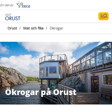
En del av
/
/
Orust
Mat och fika
Ökrogar
Ökrogar på Orust