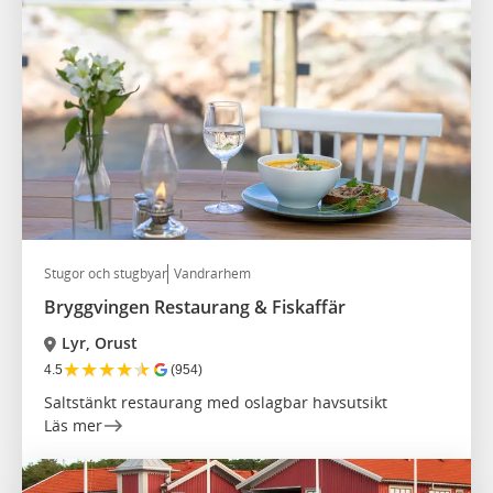
Stugor och stugbyar
Vandrarhem
Bryggvingen Restaurang & Fiskaffär
Lyr, Orust
★
★
★
★
★
4.5
(954)
Saltstänkt restaurang med oslagbar havsutsikt
Läs mer