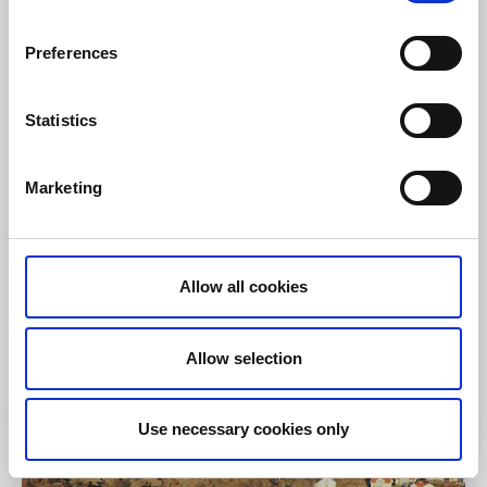
Preferences
Statistics
Marketing
Café & Konditorier
Bar & pub
Handelsman Flink
Allow all cookies
Flatön, Orust
★
★
★
☆
☆
3.9
(536)
I den bohuslänska skärgården i anrik miljö ligger
Allow selection
Handelsman Flink
Läs mer
Use necessary cookies only