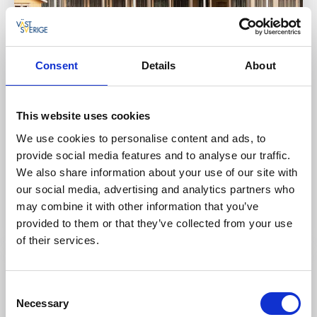
Consent
Details
About
This website uses cookies
Bar & pub
Gästhamn
We use cookies to personalise content and ads, to
Hotel Strana
provide social media features and to analyse our traffic.
Hälleviksstrand/Orust
We also share information about your use of our site with
★
★
★
★
☆
4.2
(296)
our social media, advertising and analytics partners who
may combine it with other information that you’ve
Restaurang och hotell i vacker skärgårdsmiljö
Läs mer
provided to them or that they’ve collected from your use
of their services.
Consent
Necessary
Selection