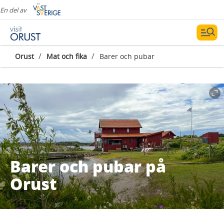
En del av
/
/
Orust
Mat och fika
Barer och pubar
Barer och pubar på
Orust