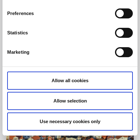
Preferences
Statistics
Café & Konditorier
Bar & pub
Marketing
Handelsman Flink
Flatön, Orust
★
★
★
☆
☆
3.9
(536)
Allow all cookies
I den bohuslänska skärgården i anrik miljö ligger
Handelsman Flink
Läs mer
Allow selection
Use necessary cookies only