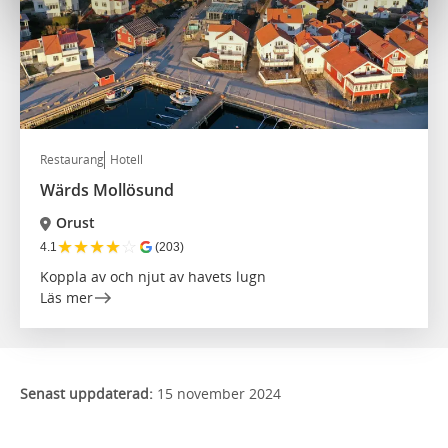
Restaurang
Hotell
Wärds Mollösund
Orust
★
★
★
★
☆
4.1
(203)
Koppla av och njut av havets lugn
Läs mer
Senast uppdaterad:
15 november 2024