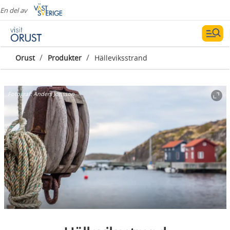
En del av
/
/
Orust
Produkter
Hälleviksstrand
Fotograf:
Anders Jonsson