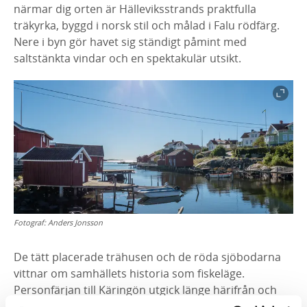
närmar dig orten är Hälleviksstrands praktfulla
träkyrka, byggd i norsk stil och målad i Falu rödfärg.
Nere i byn gör havet sig ständigt påmint med
saltstänkta vindar och en spektakulär utsikt.
Fotograf:
Anders Jonsson
De tätt placerade trähusen och de röda sjöbodarna
vittnar om samhällets historia som fiskeläge.
Personfärjan till Käringön utgick länge härifrån och
stressade bilister som skulle hinna med färjan