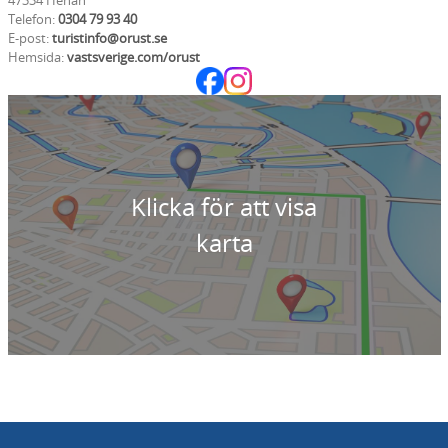
47334 Henån
Telefon:
0304 79 93 40
E-post:
turistinfo@orust.se
Hemsida:
vastsverige.com/orust
Klicka för att visa
karta