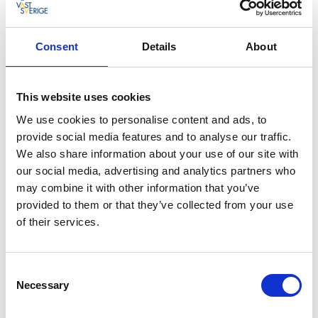
parkerade vilt runt i samhället, men sedan
färjetrafiken flyttat till Tuvesvik har Hälleviksstrand
Consent
Details
About
återtagit sitt lugn.
This website uses cookies
Bad och kajakpaddling
We use cookies to personalise content and ads, to
provide social media features and to analyse our traffic.
Arkipelagen utanför Hälleviksstrand är med sina
We also share information about your use of our site with
trånga vikar och grunda sund perfekt för
our social media, advertising and analytics partners who
kajakpaddling, och kajakuthyrare finns i närheten,
may combine it with other information that you’ve
exempelvis på
Stockens camping
. Att ljudlöst glida
provided to them or that they’ve collected from your use
fram över vattenytan, och stillsamt närma sig sälarna
of their services.
och fåglarna, gör att du blir ett med naturen för en
stund. Strax söder om centrum ligger badplatsen
med hopptorn, trampolin och strand. I
Consent
Hälleviksstrand kan du också spela tennis och boule.
Necessary
Selection