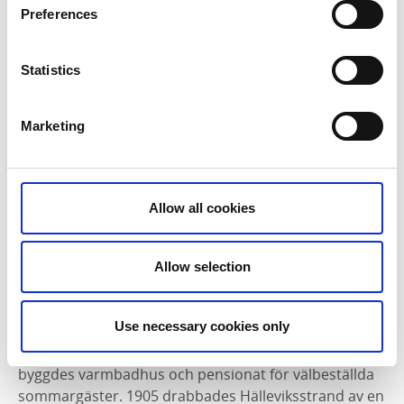
Preferences
Statistics
Marketing
Fotograf:
Henrik Trygg
Gammalt fiskeläge
Allow all cookies
Första gången Hälleviksstrand omnämns i skriftkällor
är 1617 och under 1700-talets sillperiod blomstrade
Allow selection
orten med sillsalteri som lockade bönder från Orusts
inland. Vid sidan av storsjöfisket bedrevs också export
Use necessary cookies only
av havre och fraktverksamhet. I slutet av 1800-talet,
under badortsepoken som präglade hela kustremsan,
byggdes varmbadhus och pensionat för välbeställda
sommargäster. 1905 drabbades Hälleviksstrand av en