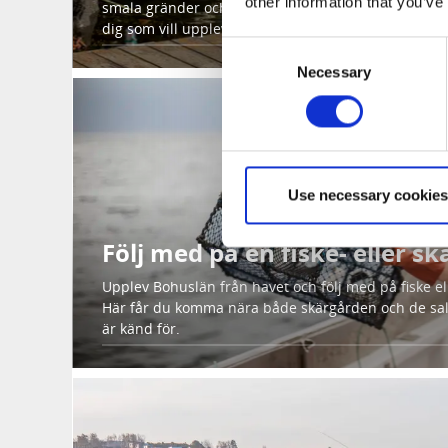
other information that you’ve
smala gränder och skärgårdsliv väntar precis vid hav
dig som vill uppleva Bohusläns unika öliv.
Consent
Necessary
Selection
Use necessary cookies
Följ med på en fiske- eller sk
Upplev Bohuslän från havet och följ med på fiske el
Här får du komma nära både skärgården och de sa
är känd för.