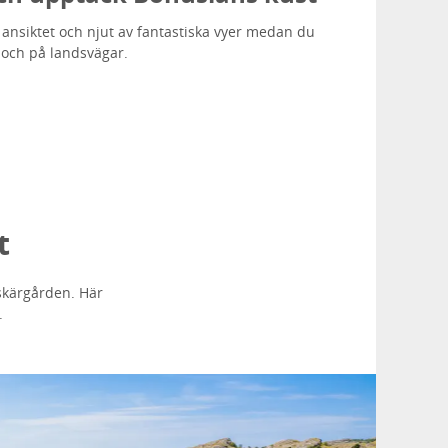
 ansiktet och njut av fantastiska vyer medan du
r och på landsvägar.
t
i skärgården. Här
.