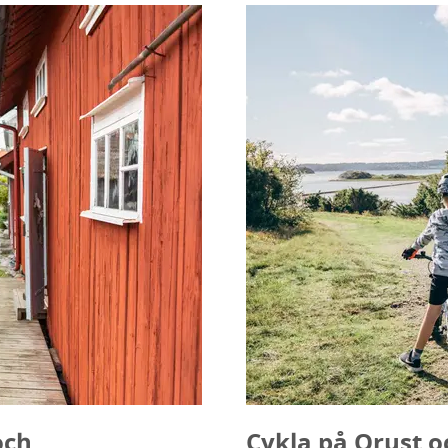
och
Cykla på Orust 