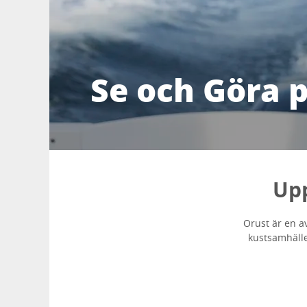
Se och Göra 
Upp
Orust är en a
kustsamhällen