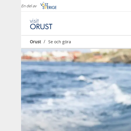
En del av
/
Orust
Se och göra