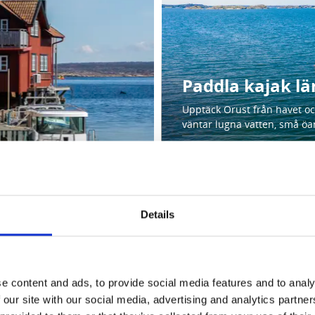
Paddla kajak lä
Upptäck Orust från havet oc
väntar lugna vatten, små öa
Details
e content and ads, to provide social media features and to analy
 our site with our social media, advertising and analytics partn
lholmen där salta bad,