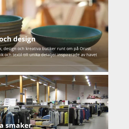
och design
k, design och kreativa butiker runt om på Orust.
ik och textil till unika detaljer inspirerade av havet
la smaker