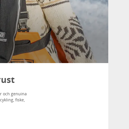
rust
ur och genuina
ykling, fiske,