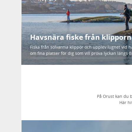
Havsnära fiske från klippor
Fiska från solvarma klippor och upplev lugnet vid h
om fina platser för dig som vill prova lyckan längs 
På Orust kan du 
Här hi