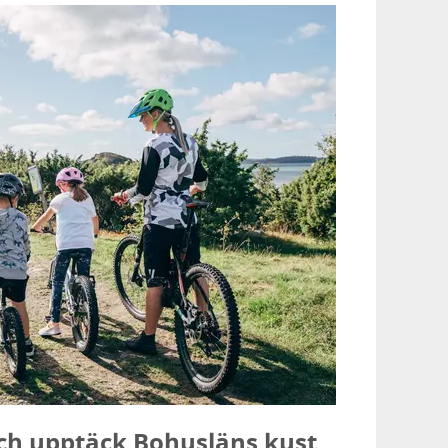
och upptäck Bohusläns kust