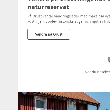
naturreservat
På Orust väntar vandringsleder med makalösa vyer
kustlinjen, upplev historiska stigar och njut av fril
Vandra på Orust
När du besöker O