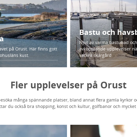
Bastu och havs
na
Njut av varma bastubad och 
avet på Orust. Här finns gott
avkopplande upplevelser när
Bohusläns kust.
vackra skärgård.
Fler upplevelser på Orust
besöka många spännande platser, bland annat flera gamla kyrkor o
ttar du också bra shopping, konst och kultur, golfbanor och mycket