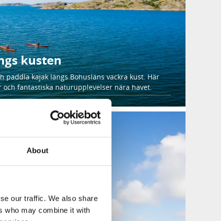
ngs kusten
h paddla kajak längs Bohusläns vackra kust. Här
r och fantastiska naturupplevelser nära havet.
About
se our traffic. We also share
ers who may combine it with