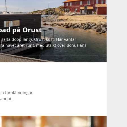
bad på Orust
salta dopp längs Orust kust. Här väntar
a havet året runt, med utsikt över Bohusläns
ch fornlämningar.
 annat.