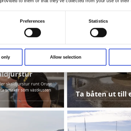
 provided to them or that they’ve collected from your use of their
et. Perfekta utflyktsmål för
Preferences
Statistics
 only
Allow selection
aldjurstur
ler skaldjurstur runt Orust.
lta smaker som västkusten
Ta båten ut till 