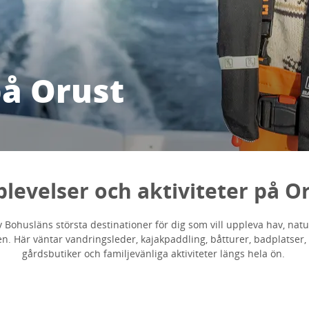
på Orust
levelser och aktiviteter på O
v Bohusläns största destinationer för dig som vill uppleva hav, nat
. Här väntar vandringsleder, kajakpaddling, båtturer, badplatser, c
gårdsbutiker och familjevänliga aktiviteter längs hela ön.