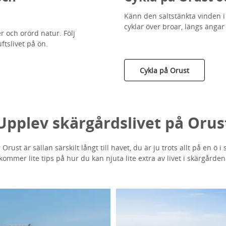
Känn den saltstänkta vinden i
cyklar över broar, längs änga
 och orörd natur. Följ
uftslivet på ön.
Cykla på Orust
Upplev skärgårdslivet på Orus
rust är sällan särskilt långt till havet, du är ju trots allt på en ö 
kommer lite tips på hur du kan njuta lite extra av livet i skärgården