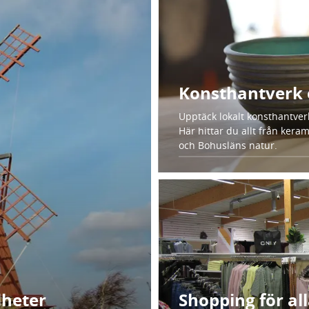
Konsthantverk 
Upptäck lokalt konsthantver
Här hittar du allt från keram
och Bohusläns natur.
dheter
Shopping för al