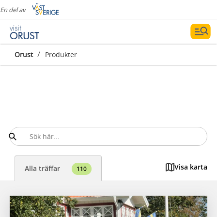
En del av
/
Orust
Produkter
Visa karta
Alla träffar
110