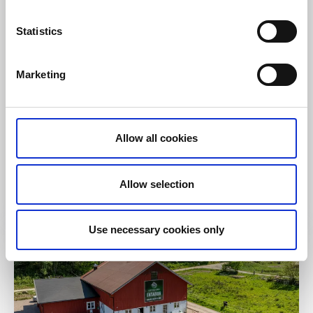
Statistics
Marketing
Bed and Breakfast
Lådfabriken
Allow all cookies
Edshultshall / Orust
★
★
★
★
☆
4.9
(86)
Bed and Breakfast präglat av kreativitet och design
Allow selection
Läs mer
Use necessary cookies only