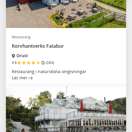
Restaurang
Korvhantverks Fatabur
Orust
★
★
★
★
★
4.6
(163)
Restaurang i natursköna omgivningar
Läs mer