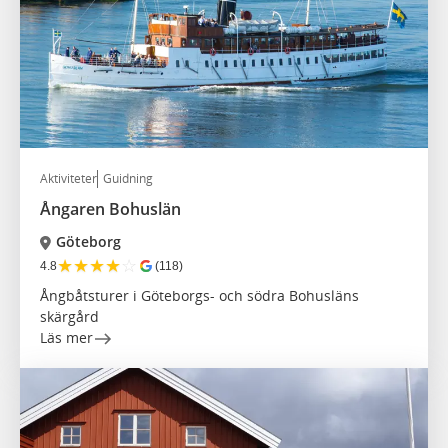
Aktiviteter
Guidning
Ångaren Bohuslän
Göteborg
★
★
★
★
☆
4.8
(118)
Ångbåtsturer i Göteborgs- och södra Bohusläns
skärgård
Läs mer