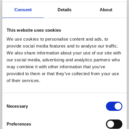
Consent
Details
About
This website uses cookies
We use cookies to personalise content and ads, to
provide social media features and to analyse our traffic.
Stugor och stugbyar
Vandrarhem
We also share information about your use of our site with
Bryggvingen Restaurang & Fiskaffär
our social media, advertising and analytics partners who
Lyr, Orust
may combine it with other information that you’ve
★
★
★
★
★
4.5
(954)
provided to them or that they’ve collected from your use
of their services.
Saltstänkt restaurang med oslagbar havsutsikt
Läs mer
Consent
Necessary
Selection
Preferences