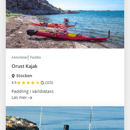
Aktiviteter
Paddla
Orust Kajak
Stocken
★
★
★
★
★
4.5
(115)
Paddling i världsklass
Läs mer