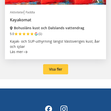
Aktiviteter
Paddla
Kayakomat
Bohusläns kust och Dalslands vattendrag
★
★
★
★
★
5.0
(1)
Kajak- och SUP-uthyrning längst Västsveriges kust, åar
och sjöar
Läs mer
Visa fler