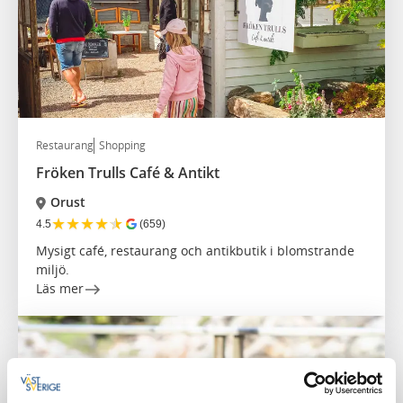
Restaurang
Shopping
Fröken Trulls Café & Antikt
Orust
★
★
★
★
★
4.5
(659)
Mysigt café, restaurang och antikbutik i blomstrande
miljö.
Läs mer