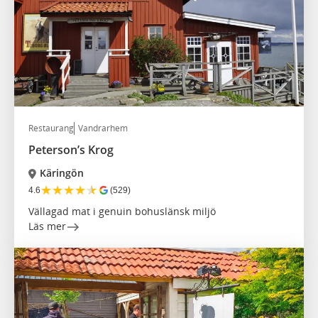
Restaurang
Vandrarhem
Peterson’s Krog
Käringön
★
★
★
★
★
4.6
(529)
Vällagad mat i genuin bohuslänsk miljö
Läs mer