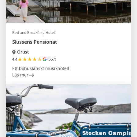
Bed and Breakfast
Hotell
Slussens Pensionat
Orust
★
★
★
★
★
4.4
(557)
Ett bohuslänskt musikhotell
Läs mer