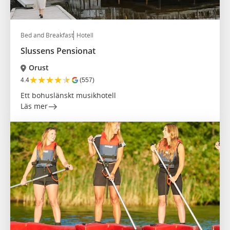
Bed and Breakfast
Hotell
Slussens Pensionat
Orust
★
★
★
★
★
4.4
(557)
Ett bohuslänskt musikhotell
Läs mer