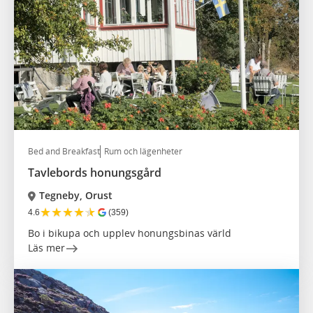
Bed and Breakfast
Rum och lägenheter
Tavlebords honungsgård
Tegneby, Orust
★
★
★
★
★
4.6
(359)
Bo i bikupa och upplev honungsbinas värld
Läs mer