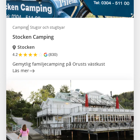
Camping
Stugor och stugbyar
Stocken Camping
Stocken
★
★
★
★
☆
4.2
(830)
Gemytlig familjecamping på Orusts västkust
Läs mer