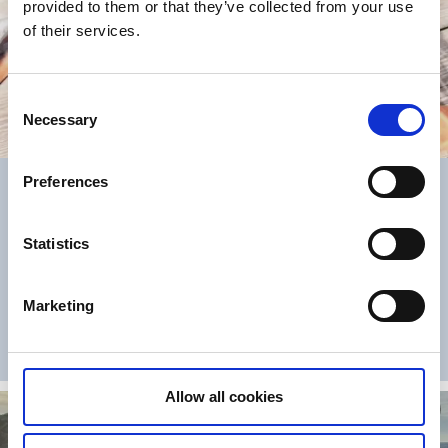
provided to them or that they’ve collected from your use
of their services.
Consent
Necessary
Selection
Preferences
Veterinärer & djurbutiker i södra
Bohuslän
Statistics
Här kan du hitta södra Bohusläns bästa djuraffärer och om
olyckan är framme kan du hitta en lista på veterinärkliniker,
djursjukhus och apotek i närområdet.
Marketing
Digital karta
Allow all cookies