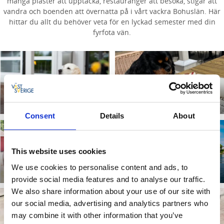
många plaster att upptäcka, restauranger att besöka, stigar att
vandra och boenden att övernatta på i vårt vackra Bohuslän. Här
hittar du allt du behöver veta för en lyckad semester med din
fyrfota vän.
Checka in med
Hundälskande
hunden
krogar
Läs mer
Läs mer
Consent
Details
About
Fikastund med
Båt, buss & tåg med
This website uses cookies
hund som kund
hunden
We use cookies to personalise content and ads, to
Läs mer
Läs mer
provide social media features and to analyse our traffic.
We also share information about your use of our site with
our social media, advertising and analytics partners who
may combine it with other information that you’ve