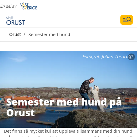
En del av
/
Orust
Semester med hund
Fotograf:
Johan Törnroth
Semester med hund på
Orust
Det finns så mycket kul att uppleva tillsammans med din hund,