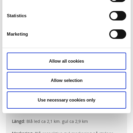
största nivåskillnaderna.
Leden går nära Kroksjön vilket inbjuder till fina
Statistics
fikastunder och kanske ett dopp en varm dag?
Marketing
Allow all cookies
Allow selection
Use necessary cookies only
Snabbfakta
Längd:
Blå led ca 2,1 km. gul ca 2,9 km