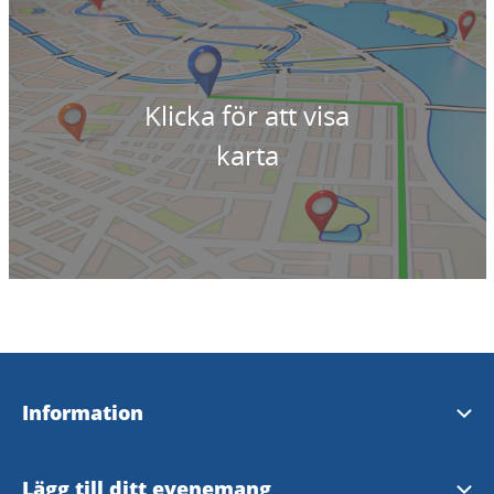
Klicka för att visa
karta
Information
Tillgänglighetsredogörelse
Lägg till ditt evenemang