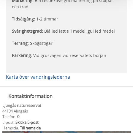
Markering:
Blå respektive gul markering på stolpar
och träd
Tidsåtgång:
1-2 timmar
Svårighetsgrad:
Blå led lätt till medel, gul led medel
Terräng:
Skogsstigar
Parkering:
Vid grusvägen vid reservatets början
Karta över vandringslederna
Kontaktinformation
Ljungås naturreservat
44194 Alingsås
Telefon:
0
E-post:
Skicka E-post
Hemsida:
Till hemsida