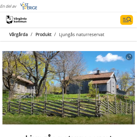
En del av
/
/
Vårgårda
Produkt
Ljungås naturreservat