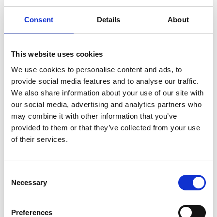
långloftsstuga. Byggnaden är i 1,5 våning, timrad med
stående lockpanel. Den har två sk bislag; farstukvistar
Consent
Details
About
uppburna med konsoller och två sittbrädor.
Därutöver välvda tak, täckta med spån. Renoveringen
har skett i samråd med länsmuséet.
This website uses cookies
Ladugården föll ihop på 1950-talet. Den har ersatts
We use cookies to personalise content and ads, to
med en tidstypisk ladugård från Kärnhult, Nårunga,
provide social media features and to analyse our traffic.
uppförd första gången 1871.
We also share information about your use of our site with
our social media, advertising and analytics partners who
Lillstugan kan tidigare ha varit ett undantagshus från
may combine it with other information that you’ve
1864. Här hittar du Ljungåsrummet som alltid är
provided to them or that they’ve collected from your use
öppet för besökare.
of their services.
Vandringsleder
I reservatet hittar du Vårgårdas kanske finaste
Consent
vandringsleder! Tack vare reservatet så är skogen
Necessary
Selection
förhållandevis orörd vilket ger en härlig känsla av John
Bauer-skog på sina ställen. Den västra delen runt
Preferences
Störtaredsån har den äldsta skogen och också de