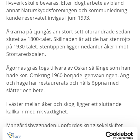
livsverk skulle bevaras. Efter idogt arbete av bland
annat Naturskyddsföreningen och kommunledning
kunde reservatet invigas i juni 1993.
Åkrarna på Ljungås är i stort sett oförändrade sedan
slutet av 1800-talet. Skillnaden är att de har stenröjts
på 1930-talet. Stentippen ligger nedanför åkern mot
Störtaredsdalen.
Ägornas gräs togs tillvara av Oskar så länge som han
hade kor. Omkring 1960 började igenväxningen. Äng
och hage har restaurerats och hålls öppna med
slåtter och bete.
I väster mellan åker och skog, ligger ett sluttande
källkärr med rik växtlighet.
Mangårdsbyggnaden uppfördes kring sekelskiftet
1800. Huset är en parstuga, även kallad