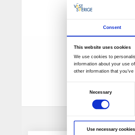
att övergå till p
grund av bruket 
Välkommen till ett 
Consent
fram till idag. Från
ett viktigt turistc
This website uses cookies
Precis på gränsen 
We use cookies to personalis
kvarnen från järnb
information about your use of
skolan i Gustavsfor
other information that you’ve
Museet drivs helt i
Consent
Under resten av åre
Necessary
Selection
på telefon +47 909 
Use necessary cookies