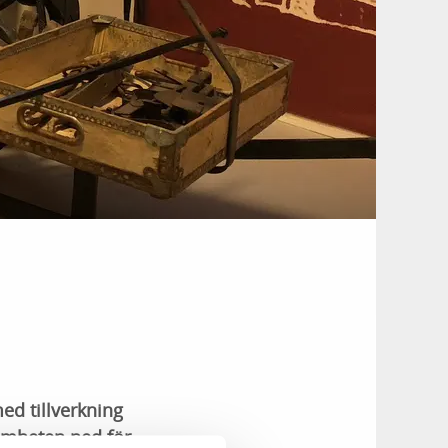
ed tillverkning
amheten ned för