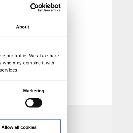
växt fram på
platsens historia
About
uk och vidare till
rymt i den gamla
se our traffic. We also share
museet, liksom om
ers who may combine it with
 services.
r
juli och augusti
.
Visningarna beställs
Marketing
Allow all cookies