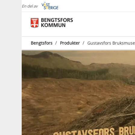
En del av
/
/
Bengtsfors
Produkter
Gustavsfors Bruksmus