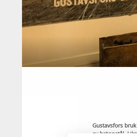
Gustavsfors bruk
av brännstål. Li