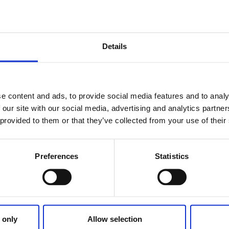
appersindustri. Orten Gustavsfors har präglats av och 
men är numer en turistort.
mycket litet men väldigt innehållsrikt museum som berättar 
Details
 ett av Dalslands största järnbruk till ett innovativt pappersbr
enter inom Dalsland kanals sjösystem.
mellan Dalsland och Värmland vid Halleforsen är museet in
e content and ads, to provide social media features and to analy
rukstiden. Historien om kvarnen berättas det också om på 
 our site with our social media, advertising and analytics partn
s och om båttrafiken på kanalen.
 provided to them or that they’ve collected from your use of their
deellt, entrén är
gratis
och det är öppet
fredag-söndag
unde
t öppnar vi för guidade visningar till en kostnad av
200 kr
. 
Preferences
Statistics
46 420.
 only
Allow selection