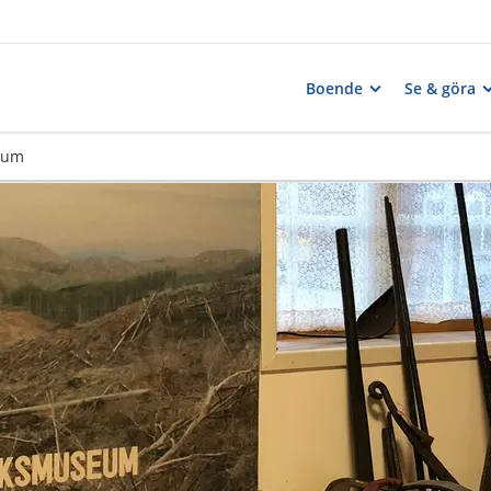
Boende
Se & göra
eum