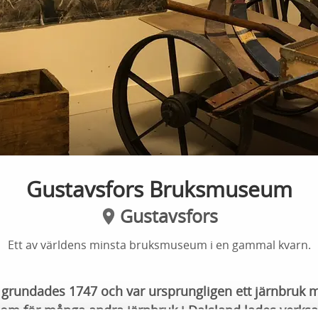
Gustavsfors Bruksmuseum
Gustavsfors
Ett av världens minsta bruksmuseum i en gammal kvarn.
 grundades 1747 och var ursprungligen ett järnbruk m
ksom för många andra järnbruk i Dalsland lades verks