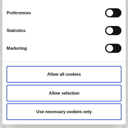
Geniesse hier mit Sorgfalt zubereitete Speisen und
fantastischen Getränke! Genieße Frühstück, Mittag-
Preferences
und Abendessen im stilvoll eingerichteten Restaurant,
oder auf der Außenterrasse wo du den Blick über den
Yachthafen und das Meer schweifen lassen kannst.
Statistics
Zur Webseite
Marketing
Restaurant & Hotel
Allow all cookies
Allow selection
Use necessary cookies only