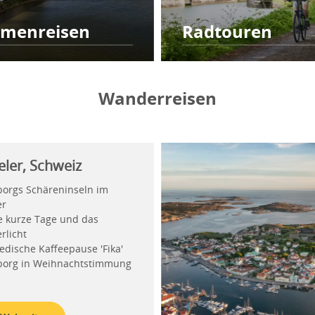
menreisen
Radtouren
Wanderreisen
ler, Schweiz
borgs Schäreninseln im
er
e kurze Tage und das
rlicht
dische Kaffeepause 'Fika'
borg in Weihnachtstimmung