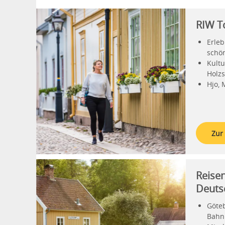
RIW To
Erleb
schön
Kultu
Holzs
Hjo, 
Zur
Reisen
Deuts
Göte
Bahn