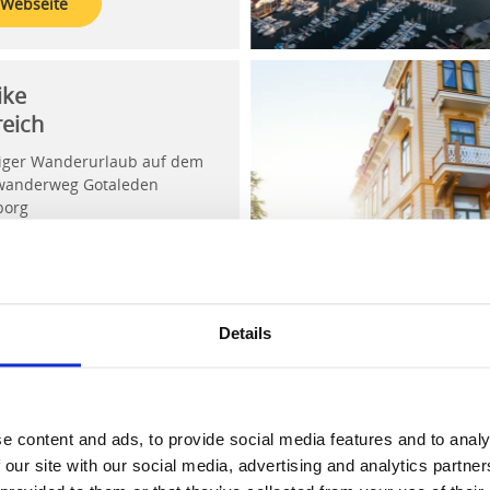
 Webseite
ike
reich
giger Wanderurlaub auf dem
wanderweg Gotaleden
borg
rische Schlösser und
dische Spezialitäten
 Webseite
Details
er Reisen,
e content and ads, to provide social media features and to analy
chland
 our site with our social media, advertising and analytics partn
ge