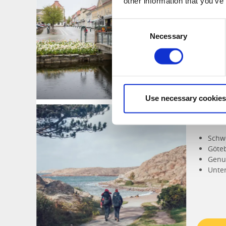
other information that you’ve
Wand
Göte
Consent
Die "
Necessary
Selection
Zur
Use necessary cookies
Baume
Schw
Göteb
Genu
Unter