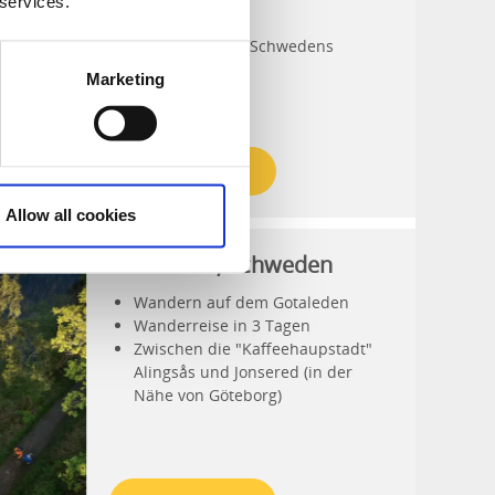
 services.
Inselhopping
Kulturleben an Schwedens
Westküste
Marketing
Göteborg
Zur Webseite
Allow all cookies
Pathfinder, Schweden
Wandern auf dem Gotaleden
Wanderreise in 3 Tagen
Zwischen die "Kaffeehaupstadt"
Alingsås und Jonsered (in der
Nähe von Göteborg)