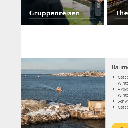
Gruppenreisen
The
Baume
Göte
Wint
Aktiv
Winte
Schwe
Göte