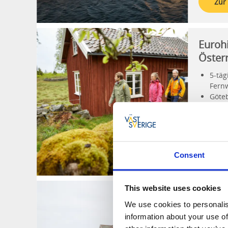
Zur
Euroh
Öster
5-tä
Fern
Göte
Histo
schwe
Zur
Consent
This website uses cookies
Wiking
We use cookies to personalis
Deuts
information about your use of
8 Ta