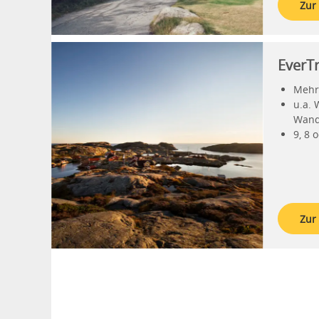
Zur
EverT
Mehr
u.a.
Wand
9, 8 
Zur