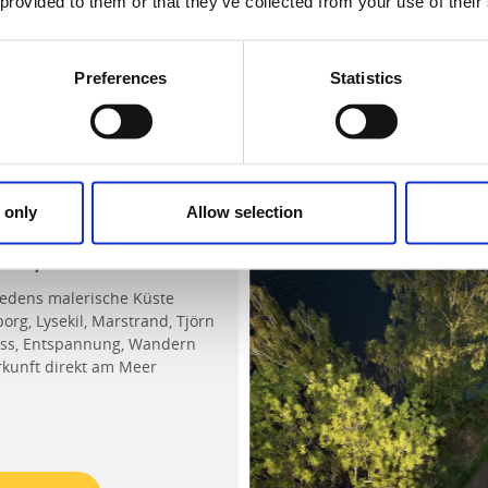
 provided to them or that they’ve collected from your use of their
erreise Gotaleden
borg
Kaffeehauptstadt" Alingsås
Preferences
Statistics
 Webseite
 only
Allow selection
ler, Schweiz
edens malerische Küste
org, Lysekil, Marstrand, Tjörn
ss, Entspannung, Wandern
kunft direkt am Meer