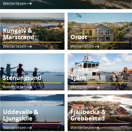
Weiterlesen
Kungälv &
Marstrand
Orust
Weiterlesen
Weiterlesen
Stenungsund
Tjörn
Weiterlesen
Weiterlesen
Uddevalla &
Fjällbacka &
Ljungskile
Grebbestad
Weiterlesen
Weiterlesen