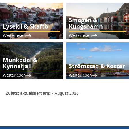
Smögen &
Lysekil & Skaftö
Kungshamn
Weiterlesen
Weiterlesen
Munkedal &
Kynnefjäll
Strömstad & Koster
Weiterlesen
Weiterlesen
Zuletzt aktualisiert am:
7 August 2026