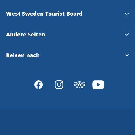
West Sweden Tourist Board
Presse
Andere Seiten
Bilddatenbank
Meet the Locals
Reisen nach
Datenschutzerklärung
Gothenburg
Reisen nach Westschweden und Göteborg
VisitSweden
Reiseveranstalter