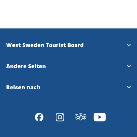
West Sweden Tourist Board
Presse
Andere Seiten
Bilddatenbank
Meet the Locals
Reisen nach
Datenschutzerklärung
Gothenburg
Reisen nach Westschweden und Göteborg
VisitSweden
Reiseveranstalter