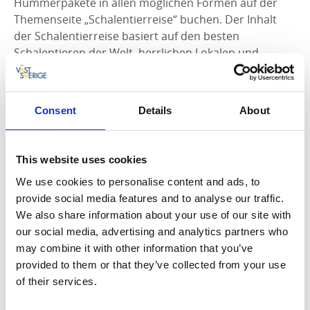
Hummerpakete in allen möglichen Formen auf der
Themenseite „Schalentierreise“ buchen. Der Inhalt
der Schalentierreise basiert auf den besten
Schalentieren der Welt, herrlichen Lokalen und
Unterkünften sowie Angeltouren in einer magischen
Schärenwelt, wie es sie nur in Bohuslän gibt.
Consent
Details
About
Wie Weihnachten – nur ohne Hering
und Glitzer
This website uses cookies
Die Hummerpremiere ist entlang der schwedischen
We use cookies to personalise content and ads, to
Westküste ein „Feiertag“ der gleichen Liga wie die
provide social media features and to analyse our traffic.
Elchjagd oder Weihnachten. Vielleicht mit weniger
We also share information about your use of our site with
Knallerei oder brennenden Kerzen im Schlepptau,
our social media, advertising and analytics partners who
aber ebenso heiß ersehnt, sagenumwoben und mit
may combine it with other information that you’ve
mindestens ebenso vielen fantastischen Genüssen.
provided to them or that they’ve collected from your use
of their services.
Auf Hummerjagd zu gehen ist wahnsinnig spannend –
versprochen. Und wenn man dann noch den frisch