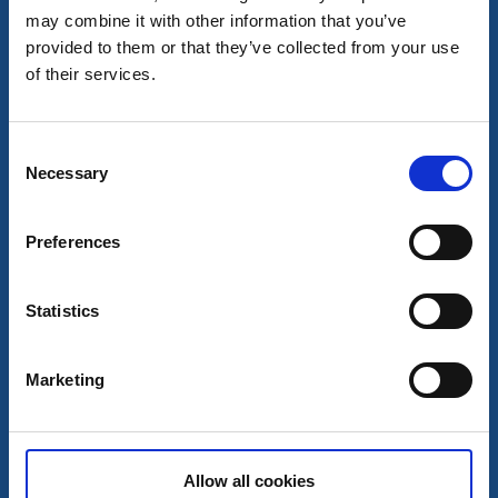
may combine it with other information that you’ve
Gammelgårdens vandrarhem
provided to them or that they’ve collected from your use
Bengtsfors
of their services.
★
★
★
★
☆
3.7
(87)
Bekvämt boende i lugn kulturmiljö
Läs mer
Consent
Necessary
Selection
Preferences
Statistics
Marketing
Hotell
Vandrarhem
Allow all cookies