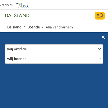
En del av
/
/
Dalsland
Boende
Alla vandrarhem
Välj område
Välj boende
Vandrarhem i Dalsland
Att bo på vandrarhem är en härlig upplevelse!