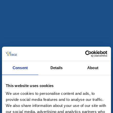
Rum och lägenheter
Vandrarhem
Brålanda Hotell & Vandrarhem
Brålanda
★
★
★
★
☆
4.1
(153)
Bo i porten till Dalsland och natursköna aktiviteter
Läs mer
Consent
Details
About
This website uses cookies
We use cookies to personalise content and ads, to
provide social media features and to analyse our traffic.
We also share information about your use of our site with
our social media, advertising and analytics partners who
Vandrarhem