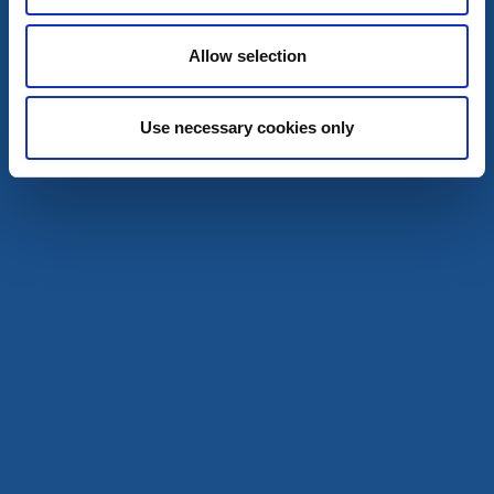
Hemgårdens Hotell & Vandrarhem
Bengtsfors
Allow selection
Boende och aktiviteter alldeles intill Dalslands Kanal
Läs mer
Use necessary cookies only
Pensionat
Vandrarhem
Kanalvillan Dalsland