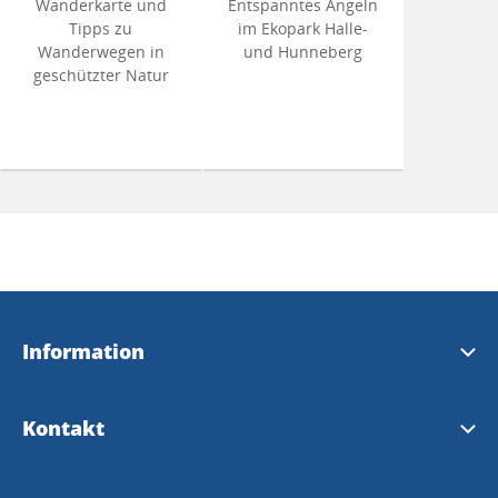
Wanderkarte und
Entspanntes Angeln
Tipps zu
im Ekopark Halle-
Wanderwegen in
und Hunneberg
geschützter Natur
Information
Brochure touristique 2026 (en anglais)
Kontakt
Guide 2026
Trollhättan Fremdenverkehrsbüro