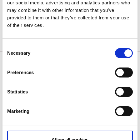
our social media, advertising and analytics partners who
may combine it with other information that you’ve
provided to them or that they’ve collected from your use
of their services.
Consent
Necessary
Selection
Halleberg
Der Halleberg ist der Zwillingsberg mit Blick auf den
Preferences
Vänernsee. Manche sagen, dass Halle einst der Ort
von Walhall gewesen sei, und hier befindet sich auch
Statistics
Skandinaviens größte vorgeschichtliche
Ringwallanlage (Fornborg).
Marketing
Hier wurde außerdem der Film „Halvdan Viking“
gedreht, der 2018 in den Kinos Premiere hatte.
Der Hallsjön ist der einzige See auf dem Berg und ist
Allow all cookies