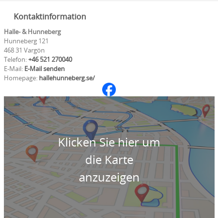
Kontaktinformation
Halle- & Hunneberg
Hunneberg 121
468 31 Vargön
Telefon:
+46 521 270040
E-Mail:
E-Mail senden
Homepage:
hallehunneberg.se/
Klicken Sie hier um
die Karte
anzuzeigen