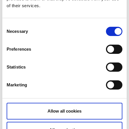
guidad tur för barn med hjälp av tekniken AR.
Du kan
of their services.
läsa mer om det här.
Consent
Necessary
Selection
Preferences
Statistics
Marketing
Allow all cookies