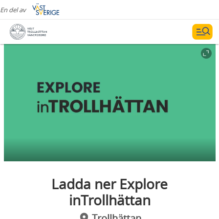
En del av
Ladda ner Explore
inTrollhättan
Trollhättan