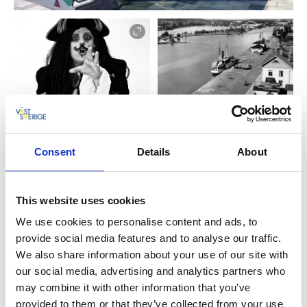
Unika upplevelser i mobilen
Appen Explore inTrollhättan erbjuder inte bara
Consent
Details
About
inspiration och information om vad du kan se och
göra hos oss. Den öppnar också upp möjligheten för
ytterligare spännande upplevelser och äventyr i form
This website uses cookies
av exempelvis AR.
We use cookies to personalise content and ads, to
provide social media features and to analyse our traffic.
I samband med lov och lokala satsningar skapas unika
We also share information about your use of our site with
upplevelser för användare av appen i form
our social media, advertising and analytics partners who
exempelvis stadsvandringar, spökjakt och quiz. En
may combine it with other information that you’ve
satsning för sommaren 2024 var exempelvis en
provided to them or that they’ve collected from your use