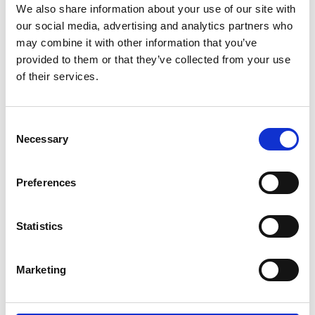
We also share information about your use of our site with
our social media, advertising and analytics partners who
Bli medlem idag!
Skicka ett mejl
eller ring oss på
may combine it with other information that you’ve
0521/0520-13509
, så sänder vi alla uppgifter om
provided to them or that they’ve collected from your use
medlemsavgifter och vilka förmåner som ni som
of their services.
medlemmar får.
Vi arbetar bland annat med
Consent
• Affärs- och produktutveckling
Necessary
Selection
• Samordnad marknadsföring för besöksnäringen
• Utveckling av onlinebokningssystem
Preferences
• Turistguide, kartor och produktblad
• En attraktiv hemsida för destinationen
• Ett personalteam med känsla för värdskap och
Statistics
utveckling
• Ett nära samarbete med våra medlemmar
Marketing
Senast uppdaterad:
18 juli 2026