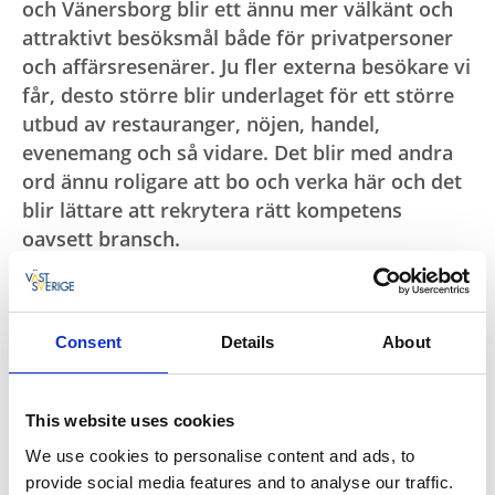
och Vänersborg blir ett ännu mer välkänt och
attraktivt besöksmål både för privatpersoner
och affärsresenärer. Ju fler externa besökare vi
får, desto större blir underlaget för ett större
utbud av restauranger, nöjen, handel,
evenemang och så vidare. Det blir med andra
ord ännu roligare att bo och verka här och det
blir lättare att rekrytera rätt kompetens
oavsett bransch.
Bli medlem idag
Därför hoppas vi att alla företag i Vänersborg och
Consent
Details
About
Trollhättan blir medlemmar i den ideella föreningen
som äger aktiebolaget Visit Trollhättan Vänersborg.
Att vara medlem är inte dyrt, men medlemsintäkterna
This website uses cookies
kan göra det möjligt för oss att nå vår vision att vara
We use cookies to personalise content and ads, to
en ledande destination i Västsverige och ett omtalat
provide social media features and to analyse our traffic.
mönsterexempel inom svensk turistnäring.