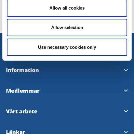
Allow all cookies
Allow selection
Use necessary cookies only
Kontakt
Kontakta oss
Information
Trollhättans turistbyrå
Turistguide 2026
Medlemmar
Vänersborgs turistbyrå
Stadskarta 2026
Våra medlemmar
Vårt arbete
Hitta oss på LinkedIn
Cykelkarta
Bli medlem
Om oss
Kontakta webbansvarig
Länkar