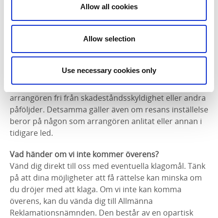
vad du betalat, med avdrag för den nytta du haft av
Allow all cookies
stugan/lägenheten.
För det fall resan inte kan genomföras
på grund av ett
Allow selection
hinder utanför arrangörens kontroll som arrangören
inte skäligen kunde förväntas ha räknat med när
Use necessary cookies only
avtalet ingicks och vars följder denne inte heller
skäligen kunde ha undvikit eller övervunnit är
arrangören fri från skadeståndsskyldighet eller andra
påföljder. Detsamma gäller även om resans inställelse
beror på någon som arrangören anlitat eller annan i
tidigare led.
Vad händer om vi inte kommer överens?
Vänd dig direkt till oss med eventuella klagomål. Tänk
på att dina möjligheter att få rättelse kan minska om
du dröjer med att klaga. Om vi inte kan komma
överens, kan du vända dig till Allmänna
Reklamationsnämnden. Den består av en opartisk