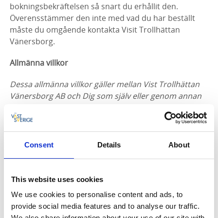
bokningsbekräftelsen så snart du erhållit den.
Överensstämmer den inte med vad du har beställt
måste du omgående kontakta Visit Trollhättan
Vänersborg.
Allmänna villkor
Dessa allmänna villkor gäller mellan Vist Trollhättan
Vänersborg AB och Dig som själv eller genom annan
träffar avtal med Visit enligt vad som angetts i
bekräftelsen. Avtalet kan gälla boende, köp av andra
produkter och tjänster, eller en kombination av
dessa.
Consent
Details
About
Personuppgiftslagen
De personuppgifter, exempelvis namn,
This website uses cookies
personnummer, adress, e-postadress och
We use cookies to personalise content and ads, to
telefonnummer, som du lämnar i samband med
provide social media features and to analyse our traffic.
bokning via Visit Trollhättan Vänersborg AB
We also share information about your use of our site with