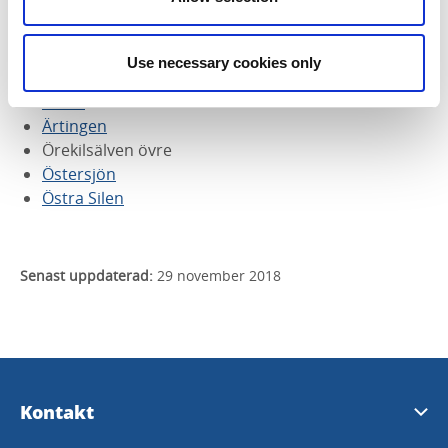
Södra Lelång
Vångsjön
Västra Silen
Use necessary cookies only
Ånimmen
Ärran
Ärtingen
Örekilsälven övre
Östersjön
Östra Silen
Senast uppdaterad:
29 november 2018
Kontakt