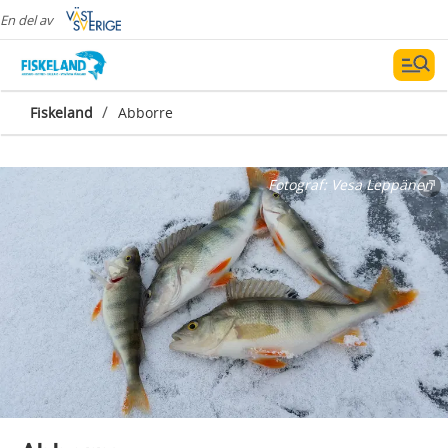
En del av
/
Fiskeland
Abborre
Fotograf:
Vesa Leppänen