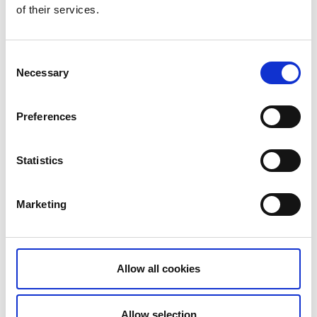
of their services.
Fillingsjön
Grann
Iväg
Consent
Kabbosjön
Necessary
Selection
Laxsjön
Lilla Le
Lysetjärn
Preferences
Mellan Kornsjön
Nedre Kalven
Statistics
Nedre Upperudsälven
Norra Kornsjön
Näsölen
Marketing
Ragnerudssjön
Ramsbytjärn
Råvarpen
Allow all cookies
Svärdlång
Sågtjärn
Södra Kornsjön
Allow selection