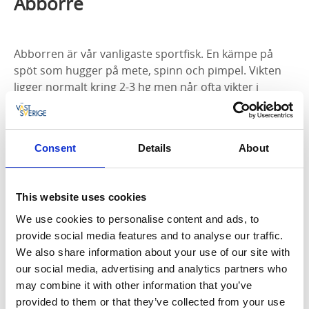
Abborre
Abborren är vår vanligaste sportfisk. En kämpe på
spöt som hugger på mete, spinn och pimpel. Vikten
ligger normalt kring 2-3 hg men når ofta vikter i
Fiskelandområdets sjöar kring 1-2 kg.
Abborren går att fiska nästan hela året om man
Consent
Details
About
anpassar metoderna efter årstid. Allt från de
mörkaste små skogstjärnarna till de djupare och
större sjöarna finner man abborren.
This website uses cookies
We use cookies to personalise content and ads, to
provide social media features and to analyse our traffic.
Här kan du hitta abborre:
We also share information about your use of our site with
our social media, advertising and analytics partners who
Askesjö
may combine it with other information that you’ve
Edslan
provided to them or that they’ve collected from your use
Ellenösjön