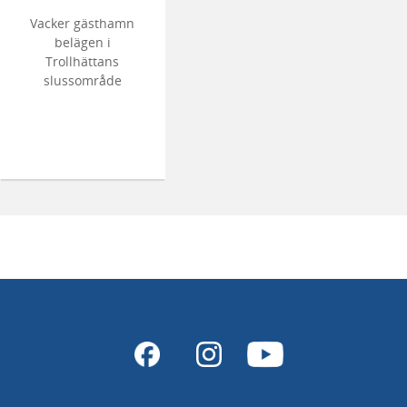
Vacker gästhamn
belägen i
Trollhättans
slussområde