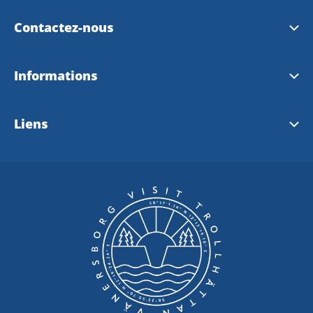
Contactez-nous
Office de Tourisme de Trollhättan
Informations
Office de tourisme de Vänersborg
Plans de ville 2026
Liens
Contacter le webmaster
Carte cyclable
Visit Sweden (FR)
Ouest Suede (FR)
Dalsland (EN)
Dalsland Canal (EN)
Lake Vänern (EN)