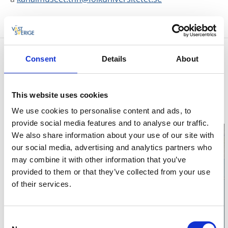
Bienvenue !
Informations relatives au contact
Consent
Details
About
Kanalmuseet
Åkersbergsvägen 42
46134 Trollhättan
This website uses cookies
Téléphone:
+46 520 52 50 98
E-mail:
Envoyer un e-mail
We use cookies to personalise content and ads, to
Site web:
Vers la page d'accueil
provide social media features and to analyse our traffic.
We also share information about your use of our site with
our social media, advertising and analytics partners who
may combine it with other information that you’ve
provided to them or that they’ve collected from your use
of their services.
Click for map
Consent