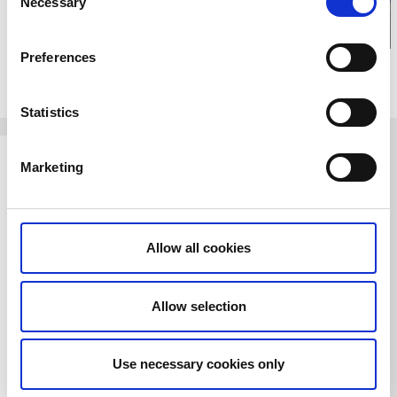
Necessary
Selection
Preferences
Relaterade sidor
Statistics
Marketing
Allow all cookies
Allow selection
Trollhättans kanal
Slusscaféet
och slussar
Trollhättan
Use necessary cookies only
Trollhättan
Le petit joyau de