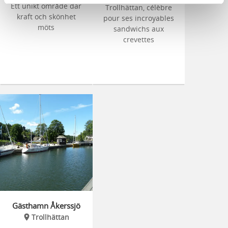
Ett unikt område där
Trollhättan, célèbre
kraft och skönhet
pour ses incroyables
möts
sandwichs aux
crevettes
Gästhamn Åkerssjö
Trollhättan