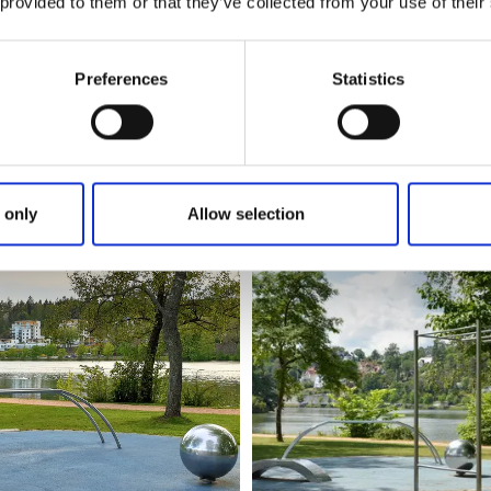
 provided to them or that they’ve collected from your use of their
rt de Spikön dispose de 30 emplacements ainsi que d’un bât
 toilettes et buanderie. L’accès à l’électricité est disponibl
son bateau si vous souhaitez être proche du centre-ville, 
Preferences
Statistics
ers plusieurs sites touristiques.
ent que le bureau du port, vous trouverez un café chaleu
glaces, des sandwiches et des gaufres. Le port de plaisance 
saison estivale.
 only
Allow selection