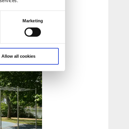
 services.
iment de services
e. C’est un endroit
avec seulement une
Marketing
reux où vous
et le café sont
Allow all cookies