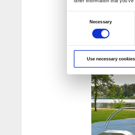
other information that you’ve
Trollhättan. Le po
comprenant douches,
Consent
idéal pour amarrer 
Necessary
Selection
courte promenade v
Dans le même bâtim
pouvez acheter des 
ouverts pendant la 
Use necessary cookies