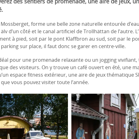
uverez des sentiers de promenade, une aire de jeux, u
é.
de Mossberget, forme une belle zone naturelle entourée d’eau
älv d’un côté et le canal artificiel de Trollhättan de l’autre. 
ement à pied, soit par le pont Klaffbron au sud, soit par le po
e parking sur place, il faut donc se garer en centre-ville.
idéal pour une promenade relaxante ou un jogging vivifiant, 
que des visiteurs. On y trouve un café ouvert en été, une m
qu’un espace fitness extérieur, une aire de jeux thématique S
que vous pouvez visiter toute l’année.