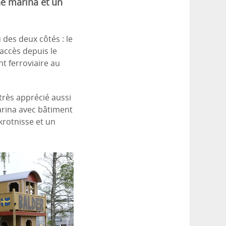
ne marina et un
 des deux côtés : le
L’accès depuis le
nt ferroviaire au
très apprécié aussi
arina avec bâtiment
krotnisse et un