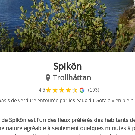
Spikön
Trollhättan
★
★
★
★
★
4,5
(193)
oasis de verdure entourée par les eaux du Göta älv en plein c
de Spikön est l’un des lieux préférés des habitants de 
une nature agréable à seulement quelques minutes à p