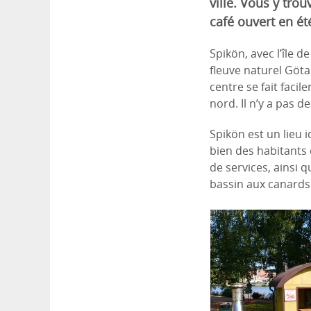
ville. Vous y tro
café ouvert en ét
Spikön, avec l’île 
fleuve naturel Göta 
centre se fait facil
nord. Il n’y a pas d
Spikön est un lieu 
bien des habitants 
de services, ainsi 
bassin aux canards 