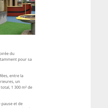
pirée du
notamment pour sa
ées, entre la
érieures, un
total, 1 300 m² de
e pause et de