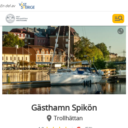
En del av
Gästhamn Spikön
Trollhättan