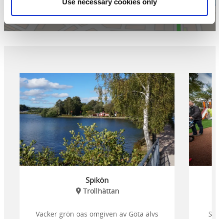
Use necessary cookies only
Spikön
Trollhättan
Vacker grön oas omgiven av Göta älvs
Sto