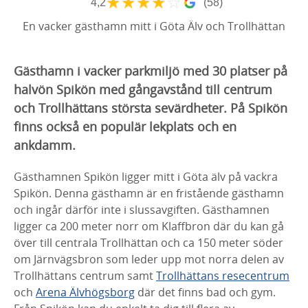
★
★
★
★
☆
4,2
(58)
En vacker gästhamn mitt i Göta Älv och Trollhättan
Gästhamn i vacker parkmiljö med 30 platser på
halvön Spikön med gångavstånd till centrum
och Trollhättans största sevärdheter. På Spikön
finns också en populär lekplats och en
ankdamm.
Gästhamnen Spikön ligger mitt i Göta älv på vackra
Spikön. Denna gästhamn är en fristående gästhamn
och ingår därför inte i slussavgiften. Gästhamnen
ligger ca 200 meter norr om Klaffbron där du kan gå
över till centrala Trollhättan och ca 150 meter söder
om Järnvägsbron som leder upp mot norra delen av
Trollhättans centrum samt
Trollhättans resecentrum
och
Arena Älvhögsborg
där det finns bad och gym.