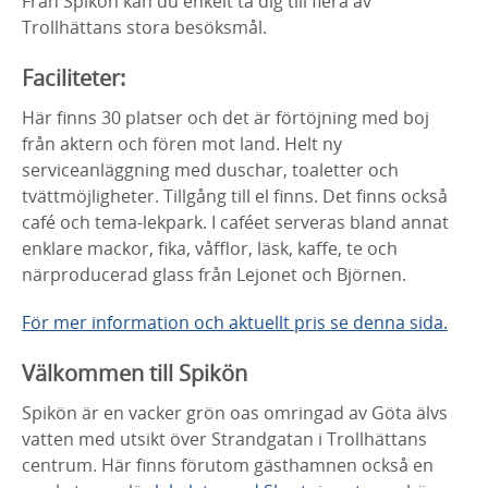
Från Spikön kan du enkelt ta dig till flera av
Trollhättans stora besöksmål.
Faciliteter:
Här finns 30 platser och det är förtöjning med boj
från aktern och fören mot land. Helt ny
serviceanläggning med duschar, toaletter och
tvättmöjligheter. Tillgång till el finns. Det finns också
café och tema-lekpark. I caféet serveras bland annat
enklare mackor, fika, våfflor, läsk, kaffe, te och
närproducerad glass från Lejonet och Björnen.
För mer information och aktuellt pris se denna sida.
Välkommen till Spikön
Spikön är en vacker grön oas omringad av Göta älvs
vatten med utsikt över Strandgatan i Trollhättans
centrum. Här finns förutom gästhamnen också en