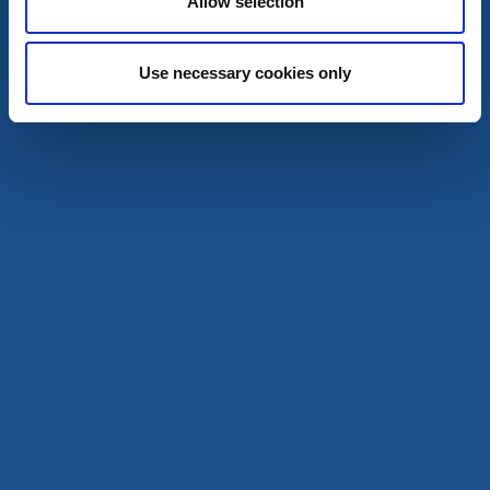
Allow selection
Grästorps Vandrarhem
Grästorp
Use necessary cookies only
Gratis frukostbuffé i mysig miljö.
Läs mer
Infopoints
Turistinformation och Infopoints
Närproducerat
Lokalproducerat i Väst