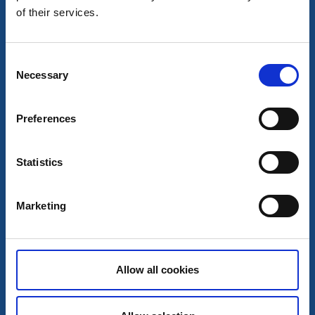
of their services.
Bed and Breakfast
Puttekulans Bed & Breakfast
Consent
Grästorp
Necessary
Selection
Retrotema och härlig frukostbuffé
Läs mer
Preferences
Statistics
Marketing
Allow all cookies
Bed and Breakfast
Hotell