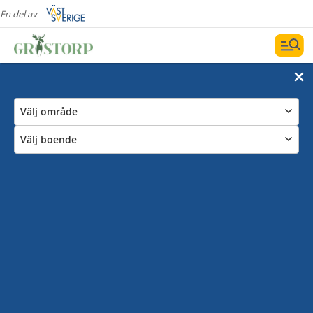
En del av
Välj område
Välj boende
Bed & Breakfast
Välkommen till något av våra trevliga Bed & Breakfast!
Du kan bo riktigt bra både på den vackra landsbygden
och en lugn villagata i samhället på promenadavstånd
från centrum och idrottsanläggningar .