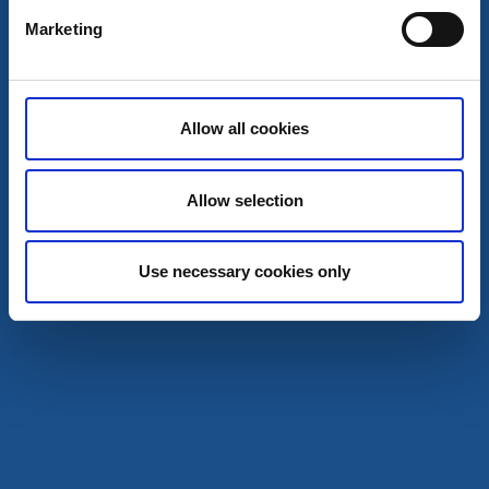
Grästorp
Marketing
Fina ställplatser precis vid golfbanan!
Läs mer
Allow all cookies
Allow selection
Use necessary cookies only
Camping
Ställplats/Quickstop
Brännebacka Gård
Grästorp