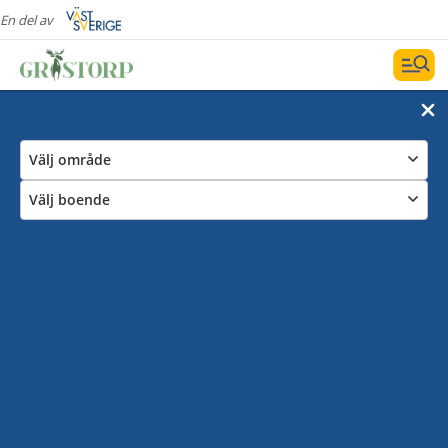
En del av
Välj område
Välj boende
Camping
Det finns Härliga platser och möjligheter att komma
och vila dig och ha bra tid med naturen i Grästorp