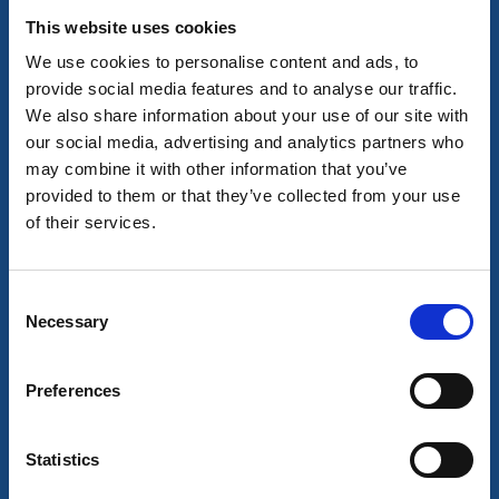
Grästorps camping
This website uses cookies
Grästorp
We use cookies to personalise content and ads, to
En digital camping - checka in när du vill!
provide social media features and to analyse our traffic.
Läs mer
We also share information about your use of our site with
our social media, advertising and analytics partners who
may combine it with other information that you’ve
provided to them or that they’ve collected from your use
of their services.
Consent
Necessary
Selection
Preferences
Ställplats/Quickstop
Camping
Statistics
Ställplatser vid Ekarnas motell & konferens