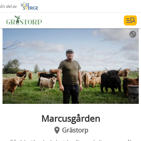
En del av
Marcusgården
Grästorp