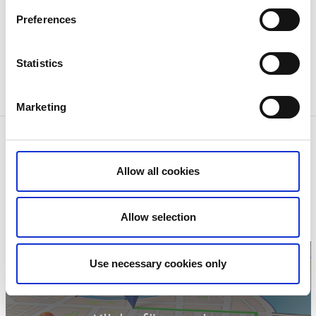
Preferences
Statistics
Marketing
Kontaktinformation
Niclas Dagman - Marcusgården
Allow all cookies
Täng
Telefon:
0070 685 97 42
E-post:
niclasdagman@gmail.com
Hemsida:
Till hemsida
Allow selection
Use necessary cookies only