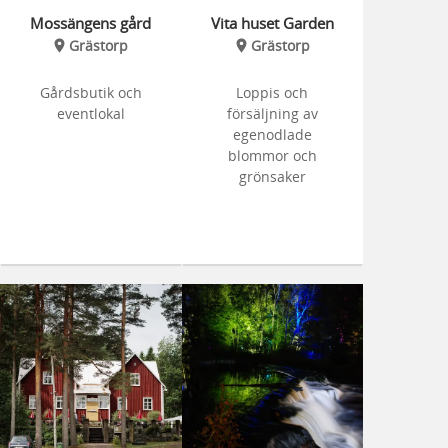
Mossängens gård
Vita huset Garden
Grästorp
Grästorp
Gårdsbutik och
Loppis och
eventlokal
försäljning av
egenodlade
blommor och
grönsaker