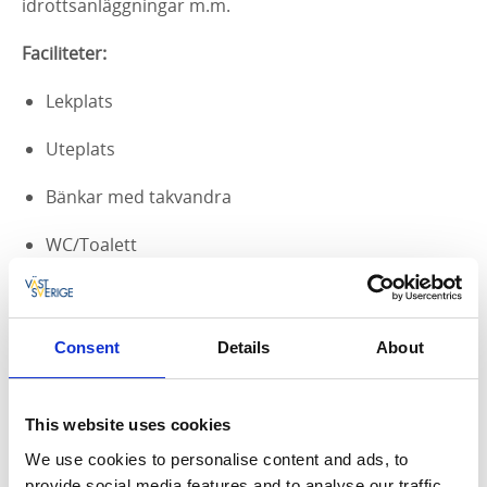
idrottsanläggningar m.m.
Faciliteter:
Lekplats
Uteplats
Bänkar med takvandra
WC/Toalett
Året runt öppet
Parkering
Consent
Details
About
Bussparkering
This website uses cookies
Prisinformation
We use cookies to personalise content and ads, to
Dokument och länkar
provide social media features and to analyse our traffic.