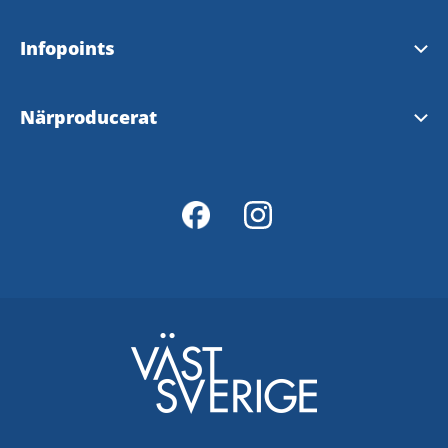
Infopoints
Turistinformation och Infopoints
Närproducerat
Lokalproducerat i Väst
Mathantverkssafari
Lokal mat i Grästorp