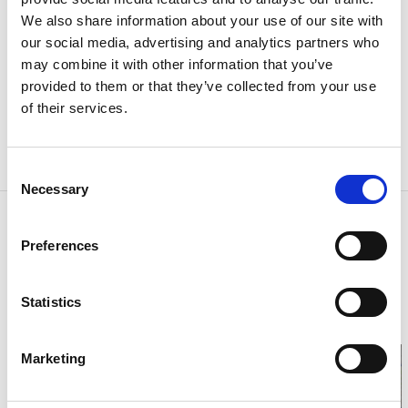
We also share information about your use of our site with
Social media
our social media, advertising and analytics partners who
may combine it with other information that you’ve
Vägbeskrivning:
provided to them or that they’ve collected from your use
of their services.
Ett par km norr om rondellen tid Rasta Grästorp
(fd.Tre Älgar) där riksväg 44 och 47 möts finns
rastplatsen.
Consent
Necessary
Selection
Kontaktinformation
Preferences
Rastplats Viggen
Grästorps kommun 46780 Grästorp
46780 Grästorp
Telefon:
0051410080
Statistics
E-post:
Skicka E-post
Hemsida:
grastorp.se
Marketing