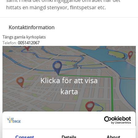
samt i hela det omkringliggande området har det
hittats en mängd stenyxor, flintspetsar etc.
Kontaktinformation
Tängs gamla kyrkoplats
Telefon:
0051412067
Klicka för att visa
karta
Consent
Details
About