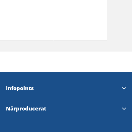
Infopoints
Turistinformation och Infopoints
Närproducerat
Lokalproducerat i Väst