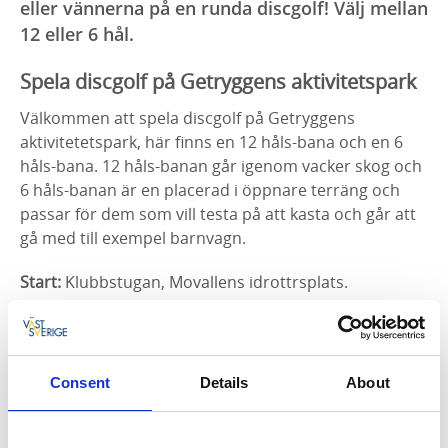
eller vännerna på en runda discgolf! Välj mellan
12 eller 6 hål.
Spela discgolf på Getryggens aktivitetspark
Välkommen att spela discgolf på Getryggens
aktivitetetspark, här finns en 12 håls-bana och en 6
håls-bana. 12 håls-banan går igenom vacker skog och
6 håls-banan är en placerad i öppnare terräng och
passar för dem som vill testa på att kasta och går att
gå med till exempel barnvagn.
Start:
Klubbstugan, Movallens idrottrsplats.
Behöver du hyra discar?
Discar finns att hyra inne i entrén i klubbstugan,
Movallen Hova. Betalning med swish.
Consent
Details
About
Öppettider: 06.00-22.00