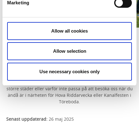
Marketing
Allow all cookies
Fotograf: André Nordblom
Här finns vi
Allow selection
Getryggens aktivitetspark ligger på idrottsområdet Movallen i
Hova, Gullspångs kommun och drivs av föreningen Hova IF. Hova
Use necessary cookies only
hittar du längs med E20, mitt emellan Laxå och Mariestad och
mellan Skövde, Örebro och Karlstad. Hit når du snabbt från flera
större städer eller varför inte passa på att besöka oss när du
ändå är i närheten för Hova Riddarvecka eller Kanalfesten i
Töreboda.
Senast uppdaterad:
26 maj 2025