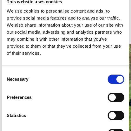
Besöksadress
This website uses cookies
Älgaråsvägen 31
We use cookies to personalise content and ads, to
548 31 Hova
provide social media features and to analyse our traffic.
We also share information about your use of our site with
Kontaktuppgifter
our social media, advertising and analytics partners who
E-post:
kansliet@hovaif.se
may combine it with other information that you’ve
provided to them or that they’ve collected from your use
of their services.
Consent
Necessary
Selection
Preferences
Statistics