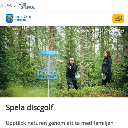
En del av
Fotograf:
André Nordblom
Spela discgolf
Upptäck naturen genom att ta med familjen