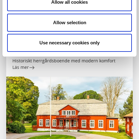
Allow all cookies
Allow selection
Golf
Paddla
Ribbingsfors Herrgård
Use necessary cookies only
Gullspång
★
★
★
★
★
4.5
(74)
Historiskt herrgårdsboende med modern komfort
Läs mer