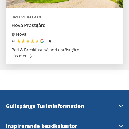
Bed and Breakfast
Hova Prästgård
Hova
★
★
★
★
★
4.6
(18)
Bed & Breakfast på anrik prästgård
Läs mer
Gullspångs Turistinformation
Kontakta oss
Inspirerande besökskartor