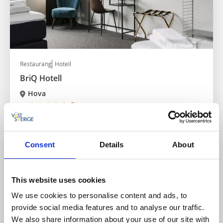
Restaurang
Hotell
BriQ Hotell
Hova
★
★
★
★
★
4.3
(184)
Mat och boende i ett fint litet och hemtrevligt hotell
Läs mer
Consent
Details
About
This website uses cookies
We use cookies to personalise content and ads, to
provide social media features and to analyse our traffic.
We also share information about your use of our site with