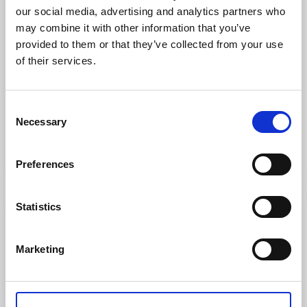
our social media, advertising and analytics partners who
may combine it with other information that you’ve
provided to them or that they’ve collected from your use
of their services.
Bed and Breakfast
Ekologiska Fru Gran B&B
Consent
Gårdsjö
Necessary
Selection
★
★
★
★
★
4.7
(25)
Boende i de lugna Tivedsskogarna
Läs mer
Preferences
Statistics
Marketing