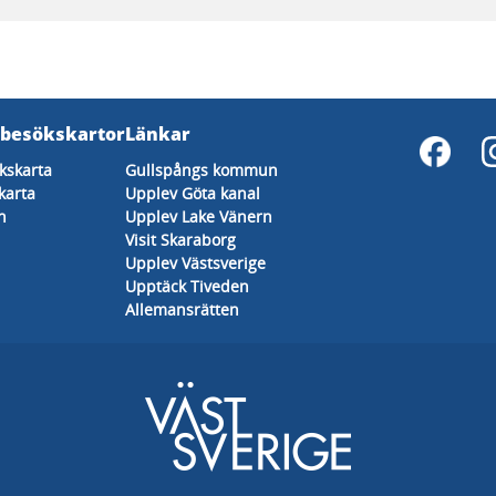
 besökskartor
Länkar
kskarta
Gullspångs kommun
karta
Upplev Göta kanal
n
Upplev Lake Vänern
Visit Skaraborg
Upplev Västsverige
Upptäck Tiveden
Allemansrätten