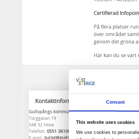
Certifierad Infopoi
På flera platser r
över området samt 
genom det gröna au
Här kan du se vart 
Kontaktinformation
Consent
Gullspångs kommun - Turistorganisation
Torggatan 19
This website uses cookies
548 32 Hova
Telefon:
0551 36100
We use cookies to personalis
E-post:
turist@gullspang.se