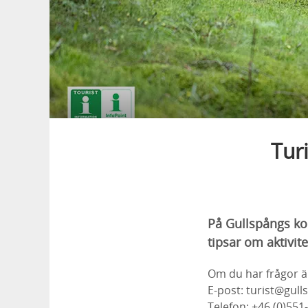
Tur
På Gullspångs ko
tipsar om aktivit
Om du har frågor är
E-post: turist@gull
Telefon: +46 (0)551