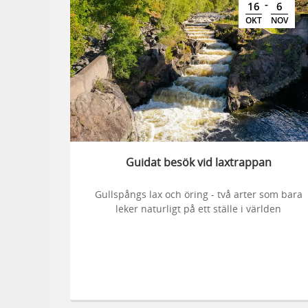
-
16
6
OKT
NOV
Guidat besök vid laxtrappan
Gullspångs lax och öring - två arter som bara
leker naturligt på ett ställe i världen