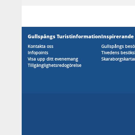
Gullspångs Turistinformation
Inspirerande
Kontakta oss
Gullspångs besö
Infopoints
Tivedens besöks
Visa upp ditt evenemang
Skaraborgskarta
Tillgänglighetsredogörelse