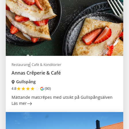
Restaurang
Café & Konditorier
Annas Crêperie & Café
Gullspång
★
★
★
★
☆
4.8
(90)
Mättande matcrêpes med utsikt på Gullspångsälven
Läs mer