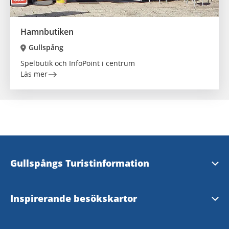
Hamnbutiken
Gullspång
Spelbutik och InfoPoint i centrum
Läs mer
Gullspångs Turistinformation
Kontakta oss
Inspirerande besökskartor
Infopoints