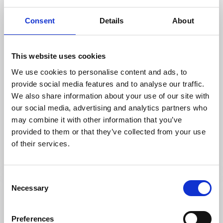
Consent
Details
About
This website uses cookies
We use cookies to personalise content and ads, to
provide social media features and to analyse our traffic.
Stugor och stugbyar
Aktiviteter
We also share information about your use of our site with
Otterbergets Bad & Camping
our social media, advertising and analytics partners who
Hova
may combine it with other information that you’ve
★
★
★
★
☆
4.2
(642)
provided to them or that they’ve collected from your use
of their services.
Naturnära boende intill sandstrand
Läs mer
Consent
Necessary
Selection
Preferences