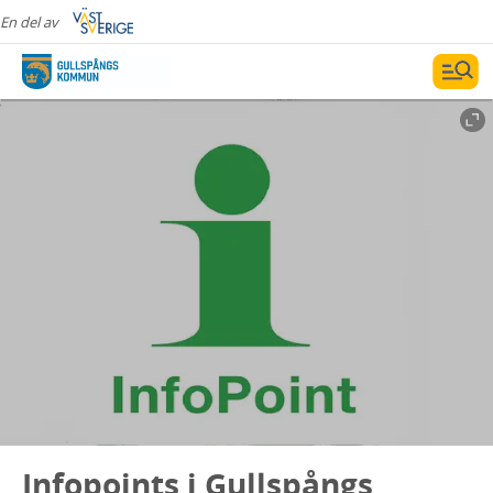
En del av
Infopoints i Gullspångs