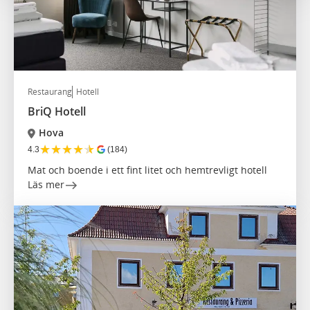
Restaurang
Hotell
BriQ Hotell
Hova
★
★
★
★
★
4.3
(184)
Mat och boende i ett fint litet och hemtrevligt hotell
Läs mer