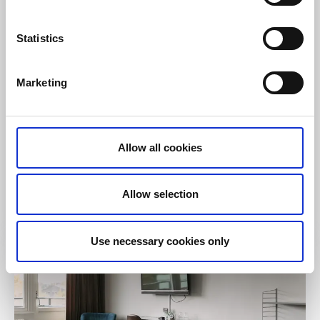
Statistics
Marketing
Golf
Paddla
Ribbingsfors Herrgård
Allow all cookies
Gullspång
★
★
★
★
★
4.5
(74)
Historiskt herrgårdsboende med modern komfort
Allow selection
Läs mer
Use necessary cookies only