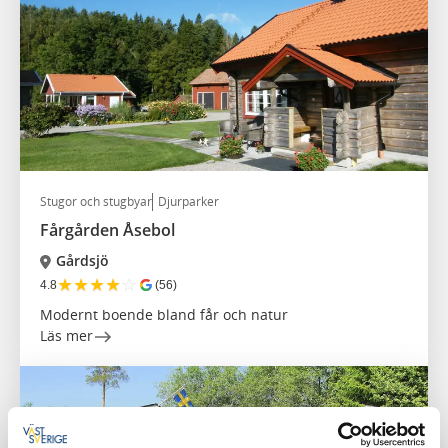
Stugor och stugbyar
Djurparker
Fårgården Åsebol
Gårdsjö
★
★
★
★
☆
4.8
(56)
Modernt boende bland får och natur
Läs mer