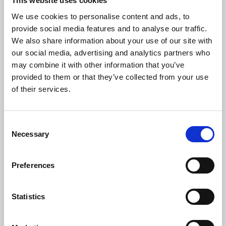
This website uses cookies
We use cookies to personalise content and ads, to
provide social media features and to analyse our traffic.
We also share information about your use of our site with
our social media, advertising and analytics partners who
may combine it with other information that you’ve
provided to them or that they’ve collected from your use
Restaurang
Hotell
of their services.
BriQ Hotell
Hova
★
★
★
★
★
Consent
4.3
(184)
Necessary
Selection
Mat och boende i ett fint litet och hemtrevligt hotell
Läs mer
Preferences
Statistics