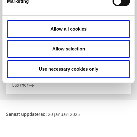
Marketing
Allow all cookies
Bed and Breakfast
Allow selection
Hova Prästgård
Hova
Use necessary cookies only
★
★
★
★
★
4.6
(18)
Bed & Breakfast på anrik prästgård
Läs mer
Senast uppdaterad:
20 januari 2025