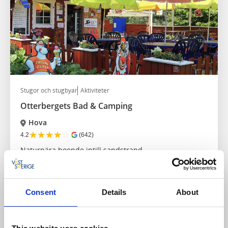
Stugor och stugbyar
Aktiviteter
Otterbergets Bad & Camping
Hova
★
★
★
★
☆
4.2
(642)
Naturnära boende intill sandstrand
Läs mer
Consent
Details
About