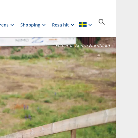
rens
Shopping
Resa hit
Fotograf:
André Nordblom