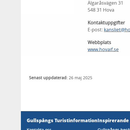
Älgaråsvägen 31
548 31 Hova
Kontaktuppgifter
E-post:
kansliet@ho
Webbplats
www.hovaif.se
Senast uppdaterad:
26 maj 2025
Gullspångs Turistinformation
Inspirerande
Kontakta oss
Gullspångs besö