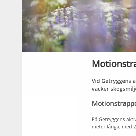
Motionstra
Vid Getryggens a
vacker skogsmiljö
Motionstrapp
På Getryggens akti
meter långa, med 2