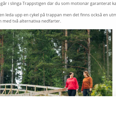
går i slinga Trappstigen där du som motionär garanterat kan
ven leda upp en cykel på trappan men det finns också en ut
 med två alternativa nedfarter.