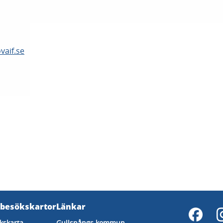
vaif.se
 besökskartor
Länkar
kskarta
Gullspångs kommun