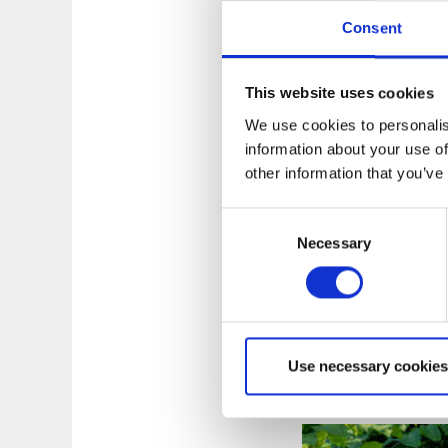
Consent
Fotograf: André N
This website uses cookies
We use cookies to personalis
Motionsspår
information about your use of
other information that you’ve
Vid Getryggens akti
5,0 km (gul).
Consent
Necessary
Selection
Alla spår är marker
nivåskillnad.
Den rullstolsanpas
för barn.
Use necessary cookies
Karta över elljussp