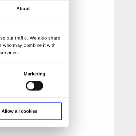
About
se our traffic. We also share
ers who may combine it with
 services.
,1 km (elljus) och
Marketing
r ca 28 m
t en motorikbara
Allow all cookies