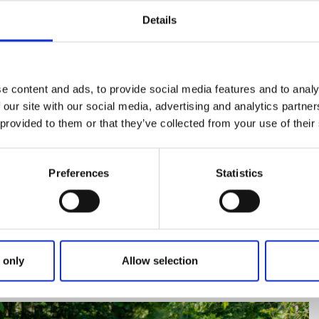
Details
ordblom
e content and ads, to provide social media features and to analy
 our site with our social media, advertising and analytics partn
 provided to them or that they’ve collected from your use of their
vitespark finns elljusspår med spårlängder på 2,5 km (röd), 3
Preferences
Statistics
ade motsols och går i en fin barrskogsmiljö. 5 km spåret ha
sade delen har bordsgrupper, vindskydd och grillplats, sam
 only
Allow selection
åren