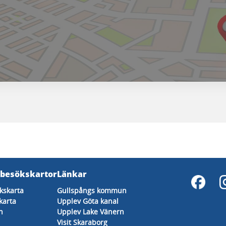
 besökskartor
Länkar
kskarta
Gullspångs kommun
karta
Upplev Göta kanal
n
Upplev Lake Vänern
Visit Skaraborg