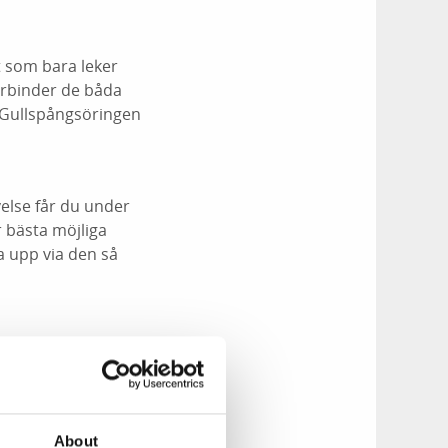
t som bara leker
förbinder de båda
 Gullspångsöringen
else får du under
 bästa möjliga
a upp via den så
som berättar mer om
iserande
hövas för det är
ör att de är
About