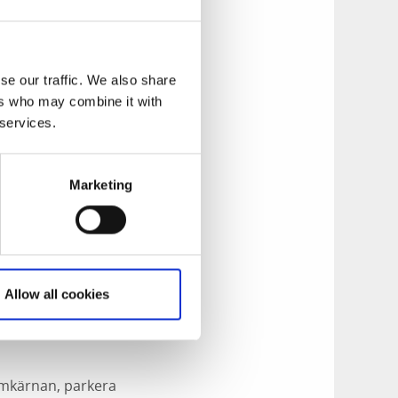
ttenkraft ur den
 lekplatsen i sjön
se our traffic. We also share
h arten var nära att
ers who may combine it with
a laxbeståndet som
 services.
sforsen.
Marketing
små bassänger har
m fiskvägen, vilket
genomförs i
digare torrlagd del
Allow all cookies
rumkärnan, parkera