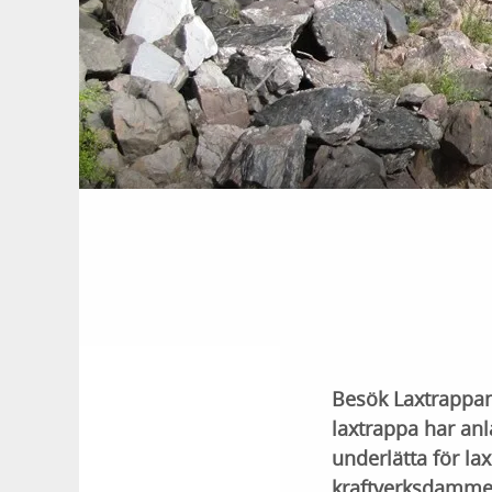
Besök Laxtrappan
laxtrappa har anl
underlätta för la
kraftverksdamme