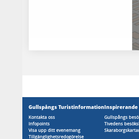
Gullspångs Turistinformation
Inspirerande
Kontakta oss
Gullspångs besö
Infopoints
Tivedens besöks
Visa upp ditt evenemang
Skaraborgskarta
Tillgänglighetsredogörelse