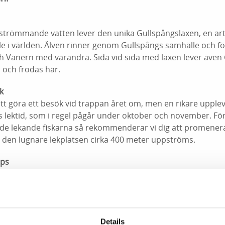
 strömmande vatten lever den unika Gullspångslaxen, en ar
älle i världen. Älven rinner genom Gullspångs samhälle och 
h Vänern med varandra. Sida vid sida med laxen lever även
 och frodas här.
k
t göra ett besök vid trappan året om, men en rikare upplev
s lektid, som i regel pågår under oktober och november. För
å de lekande fiskarna så rekommenderar vi dig att promener
ill den lugnare lekplatsen cirka 400 meter uppströms.
ips
ormation på en tavla vid sidan om den gamla järnvägsbron 
tsättningar. Under lektiden är det bra att ta med dig polar
erlättar för att få syn på fiskarna. Även lite tålamod kan be
elt att få syn på fiskarna i det mörka vattnet då lekdräkten g
 Det går fint att ta med matsäck -bord och bänkar finns.
Details