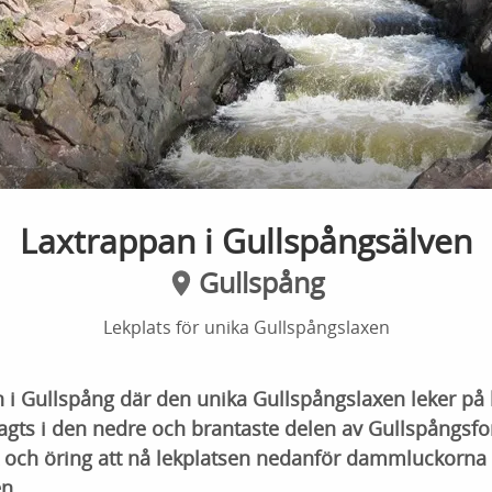
Laxtrappan i Gullspångsälven
Gullspång
Lekplats för unika Gullspångslaxen
 i Gullspång där den unika Gullspångslaxen leker på
agts i den nedre och brantaste delen av Gullspångsfor
x och öring att nå lekplatsen nedanför dammluckorna 
n.