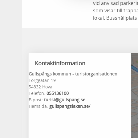
vid anvisad parkeri
som visar till trap
lokal. Busshållplat
Kontaktinformation
Gullspångs kommun - turistorganisationen
Torggatan 19
54832 Hova
Telefon:
055136100
E-post:
turist@gullspang.se
Hemsida:
gullspangslaxen.se/