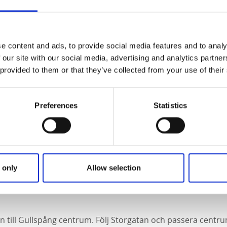
ia
al byggdes en kraftverksdamm i Gullspång för att utvinna va
sen. Därmed blockerades Gullspångslaxens naturliga väg till
e content and ads, to provide social media features and to analy
av älvfåran torrlades. Laxens normala miljö blev förstörd oc
 our site with our social media, advertising and analytics partn
rtade Projekt gullspångslaxen, med syfte att bevara det lill
 provided to them or that they’ve collected from your use of their
rappa anlades i den nedre och brantaste delen av Gullspång
Preferences
Statistics
gts genom att forsens botten har sprängts ut stegvis och 
na "trappsteg". Hela minimivattenföringen släpps fram geno
x och öring att hitta upp. Tillsammans med de åtgärder som 
nebär detta att nya lek- och uppväxtområden skapas i en ti
kan nu åter vandra upp hit för att leka.
 only
Allow selection
ortfilm om Gullspångsälven och laxtrappan
.
in till Gullspång centrum. Följ Storgatan och passera cent