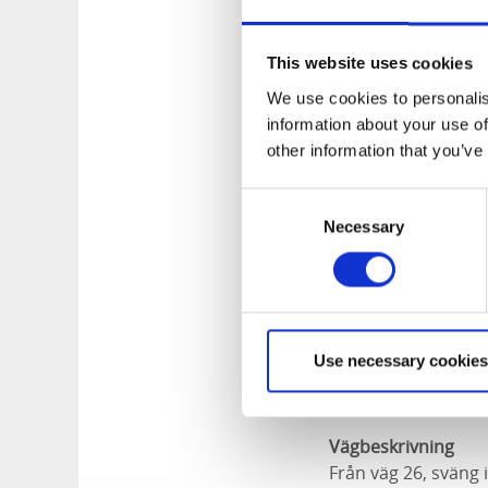
Laxtrappans histor
This website uses cookies
Under tidigt 1900-t
stora Gullspångsfor
We use cookies to personalis
Skagern, och delar 
information about your use of
försvinna. 2004 sta
other information that you’ve
fanns kvar. En laxt
Consent
Nya lekområden
Necessary
Selection
Laxtrappan har byg
skapats genom gjut
underlättar för la
Gullspångsforsen in
av älven och laxen 
Use necessary cookies
Här kan du se
en k
Vägbeskrivning
Från väg 26, sväng 