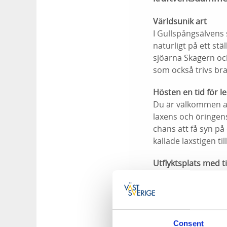
Världsunik art
I Gullspångsälvens
naturligt på ett st
sjöarna Skagern oc
som också trivs bra
Hösten en tid för le
Du är välkommen at
laxens och öringen
chans att få syn p
kallade laxstigen t
Utflyktsplats med t
På plats finns inf
arten och dess föru
solglasögon, de und
ibland inte helt enk
mörkare än vanligt.
Consent