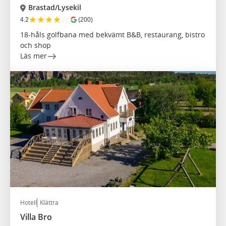
Brastad/Lysekil
★
★
★
★
☆
4.2
(200)
18-håls golfbana med bekvämt B&B, restaurang, bistro
och shop
Läs mer
Hotell
Klättra
Villa Bro