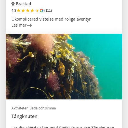
Brastad
★
★
★
★
★
4.3
(111)
Okomplicerad vistelse med roliga äventyr
Läs mer
Aktiviteter
Bada och simma
Tångknuten
Lär dig skörda tång med Emily Knuut och Tångknuten