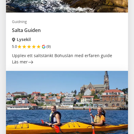
Guidning
Salta Guiden
Lysekil
★
★
★
★
★
5.0
(9)
Upplev ett saltstänkt Bohuslän med erfaren guide
Läs mer