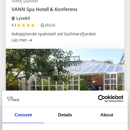
Hotell
Spahotell
VANN Spa Hotell & Konferens
Lysekil
★
★
★
★
☆
4.1
(3113)
Avkopplande spahotell vid Gullmarsfjorden
Läs mer
Consent
Details
About
Bar & pub
Bed and Breakfast