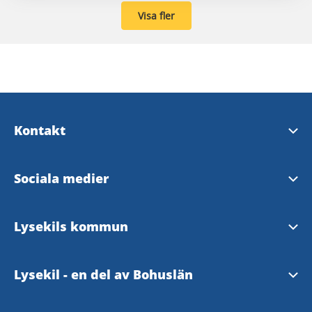
Visa fler
Kontakt
Upplev Lysekil
Sociala medier
InfoPoints
Upplev Lysekil på Facebook
Lysekils kommun
Kontaktcenter
Upplev Lysekil på Instagram
Hemsida
Lysekil - en del av Bohuslän