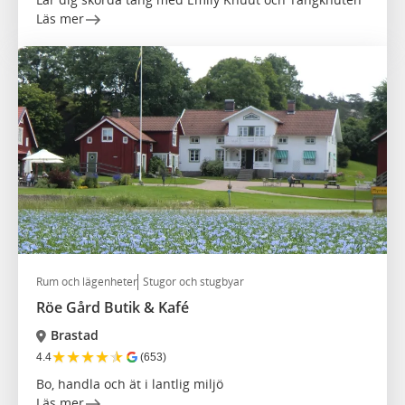
Läs mer
Rum och lägenheter
Stugor och stugbyar
Röe Gård Butik & Kafé
Brastad
★
★
★
★
★
4.4
(653)
Bo, handla och ät i lantlig miljö
Läs mer