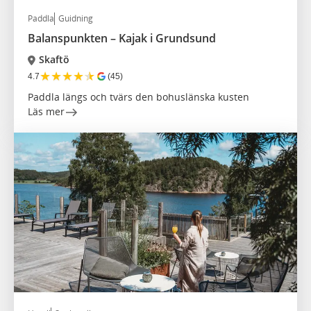
Paddla
Guidning
Balanspunkten – Kajak i Grundsund
Skaftö
★
★
★
★
★
4.7
(45)
Paddla längs och tvärs den bohuslänska kusten
Läs mer