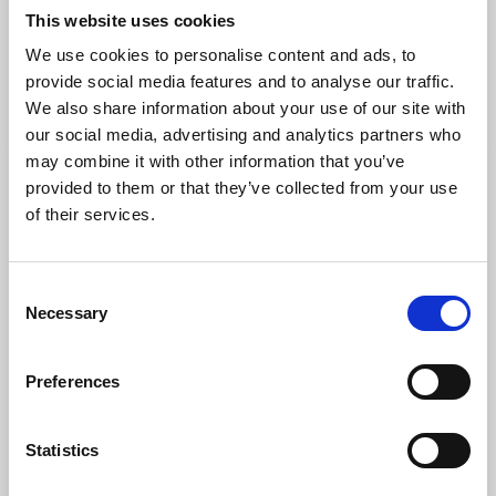
Havings skafferi
This website uses cookies
Lysekil
We use cookies to personalise content and ads, to
★
★
★
★
☆
4.8
(8)
provide social media features and to analyse our traffic.
En sinnlig oas mitt i Lysekil
We also share information about your use of our site with
Läs mer
our social media, advertising and analytics partners who
may combine it with other information that you’ve
provided to them or that they’ve collected from your use
of their services.
Consent
Necessary
Selection
Preferences
Bada och simma
Minigolf
Statistics
Arena Rinkenäs