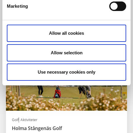
Lysekil
Marketing
★
★
★
★
★
5.0
(8)
Ett utflyktsmål för hela familjen med padel, bangolf,
gym och restaurang
Läs mer
Allow all cookies
Allow selection
Use necessary cookies only
Golf
Aktiviteter
Holma Stångenäs Golf