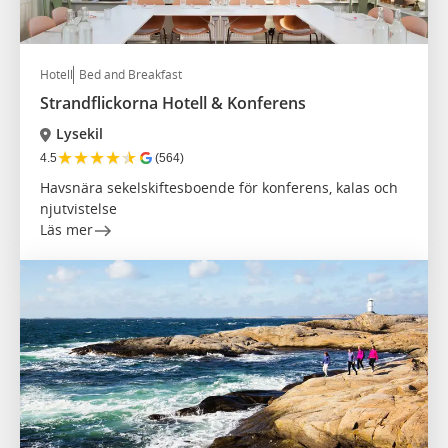
Hotell
Bed and Breakfast
Strandflickorna Hotell & Konferens
Lysekil
★
★
★
★
★
4.5
(564)
Havsnära sekelskiftesboende för konferens, kalas och
njutvistelse
Läs mer