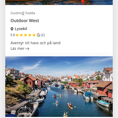
Guidning
Paddla
Outdoor West
Lysekil
★
★
★
★
★
5.0
(1)
Äventyr till havs och på land
Läs mer