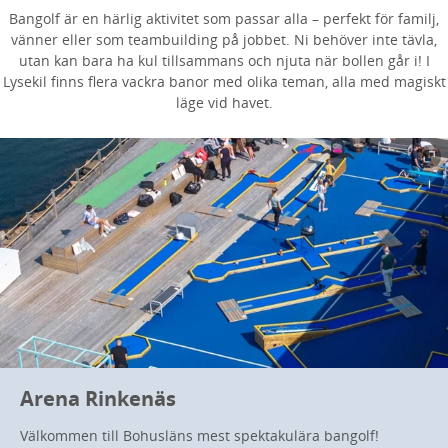
Bangolf är en härlig aktivitet som passar alla – perfekt för familj,
vänner eller som teambuilding på jobbet. Ni behöver inte tävla,
utan kan bara ha kul tillsammans och njuta när bollen går i! I
Lysekil finns flera vackra banor med olika teman, alla med magiskt
läge vid havet.
Arena Rinkenäs
Välkommen till Bohusläns mest spektakulära bangolf!