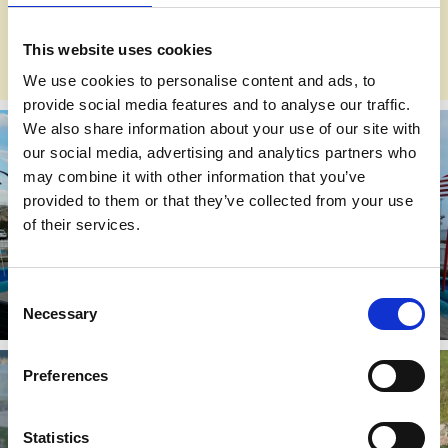
maj still sista september. Hyr klubbor och bollar i
bangolfkiosken eller i Havets Hus entré under ordinarie
öppettider då bangolfkiosken inte är öppen.
This website uses cookies
We use cookies to personalise content and ads, to
provide social media features and to analyse our traffic.
We also share information about your use of our site with
our social media, advertising and analytics partners who
may combine it with other information that you’ve
provided to them or that they’ve collected from your use
of their services.
Havets Hus minigolf
Consent
Necessary
Selection
Läs mer
Preferences
Statistics