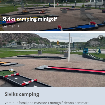
Siviks camping minigolf
Läs mer
Siviks camping
Vem blir familjens mästare i minigolf denna sommar?