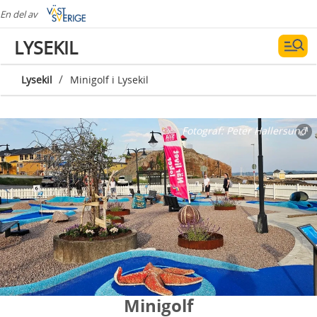
En del av
LYSEKIL
/
Lysekil
Minigolf i Lysekil
Fotograf:
Peter Hallersund
Minigolf