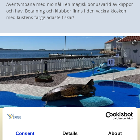
Äventyrsbana med nio hål i en magisk bohusvärld av klippor
och hav. Betalning och klubbor finns i den vackra kiosken
med kustens färggladaste fiskar!
Havets hus
Alldeles utanför Havets Hus ligger en unik bangolfbana som
Consent
Details
About
visar och lär om livet i Västerhavet. Banan är öppen från 1:a