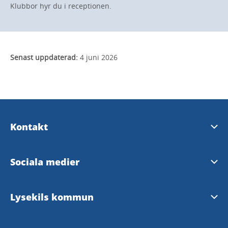
Klubbor hyr du i receptionen.
Senast uppdaterad:
4 juni 2026
Kontakt
Upplev Lysekil
Sociala medier
InfoPoints
Upplev Lysekil på Facebook
Lysekils kommun
Kontaktcenter
Upplev Lysekil på Instagram