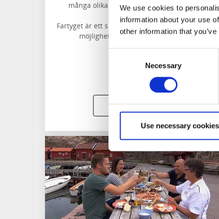
många olika slags arrangemang och turer.
We use cookies to personalis
information about your use of
Fartyget är ett skolfartyg, vilket innebär att du ha
other information that you’ve
möjlighet att lära dig segla ombord.
Consent
Förbokning krävs.
Necessary
Selection
Läs mer och boka
Use necessary cookies