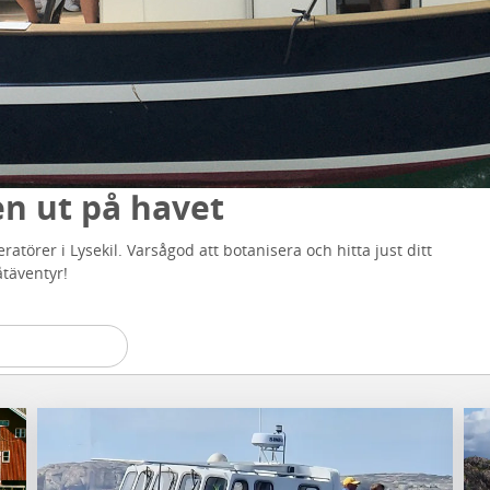
 ut på havet
atörer i Lysekil. Varsågod att botanisera och hitta just ditt
täventyr!