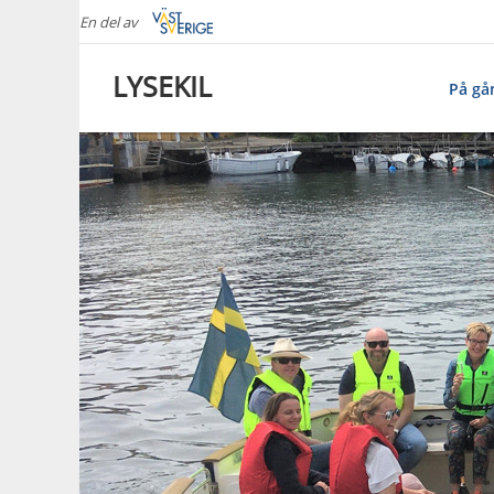
En del av
LYSEKIL
På gå