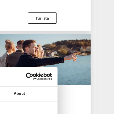
Turlista
About
Sea4fun
Lysekil
Sea4Fun erbjuder: