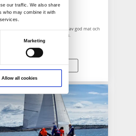
Båttaxi
se our traffic. We also share
Sälexpedition
ers who may combine it with
Hummersafari
 services.
Ombord på Sea4fun kan ni njuta av god mat och
dryck om så önskas.
Marketing
Förbokning krävs.
Läs mer och boka
Allow all cookies