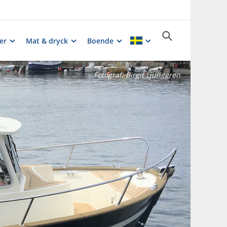
er
Mat & dryck
Boende
Fotograf:
Birgit Ljunggren