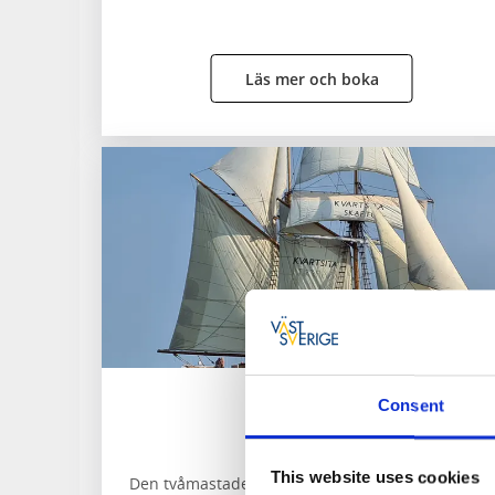
Läs mer och boka
Consent
T/S Kvartsita
Fiskebäckskil
This website uses cookies
Den tvåmastade skonaren Kvartsita kan hyras för