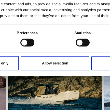
fredagar och lördagar kl 12:30.
e content and ads, to provide social media features and to analy
 our site with our social media, advertising and analytics partn
r
Turen utgår från Norra hamnen i Lysekil och tar
 provided to them or that they’ve collected from your use of their
ca 3 timmar. Mötesplats är vid Restaurang Publik.
Förbokning krävs.
Preferences
Statistics
Läs mer och boka
 only
Allow selection