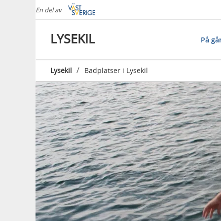
En del av
LYSEKIL
På gå
/
Lysekil
Badplatser i Lysekil