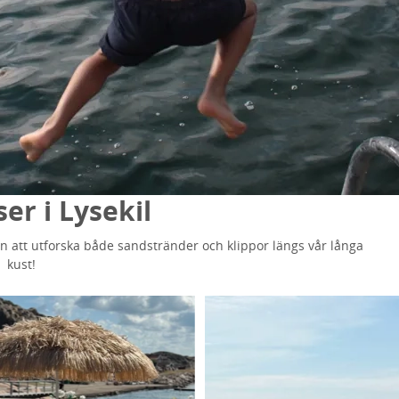
er i Lysekil
en att utforska både sandstränder och klippor längs vår långa
kust!