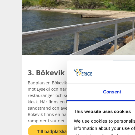
3. Bökevik
Badplatsen Bökevik ligger nära färjan
mot Lysekil och har närhet till
Consent
restauranger och sommaröppen
kiosk. Här finns en barnvänlig
sandstrand och även en trampolin. I
This website uses cookies
Bökevik finns en handikappanpassad
ramp ner i vattnet.
We use cookies to personalis
information about your use of
Till badplatskartan, välj Bökevik