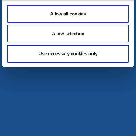
Allow all cookies
Allow selection
Use necessary cookies only
Hotell
Slipens Hotell
Fiskebäckskil
★
★
★
★
★
4.7
(108)
Boende med personlig karaktär i kustnära samhälle
Läs mer