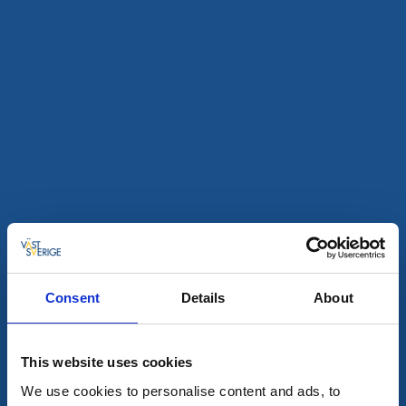
Restaurang
Bed and Breakfast
Farmlodge
Brastad/Lysekil
★
★
★
★
★
4.6
(196)
Consent
Details
About
Naturskönt boende med restaurang och
konferensmöjlighet
Läs mer
This website uses cookies
We use cookies to personalise content and ads, to