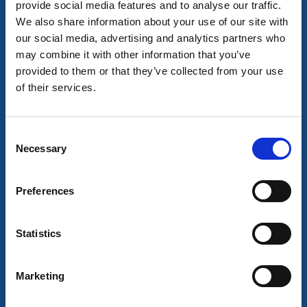
provide social media features and to analyse our traffic.
We also share information about your use of our site with
our social media, advertising and analytics partners who
may combine it with other information that you’ve
provided to them or that they’ve collected from your use
of their services.
Consent
Necessary
Selection
Restaurang
Hotell
Hotell Sillen
Preferences
Lysekil
★
★
★
★
★
4.6
(152)
Statistics
Ett nyöppnat hotell i hjärtat av Lysekil
Läs mer
Marketing