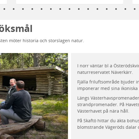
öksmål
sten möter historia och storslagen natur.
I norr väntar bl a Österödskvi
naturreservatet Näverkärr.
Fjälla friluftsområde bjuder i
imponerar med sina ikoniska rö
Längs Västerhavspromenaden 
strandpromenader. På Havets 
Västerhavet på nära håll.
På Skaftö hittar du äkta bohu
blomstrande Vägeröds dalar 