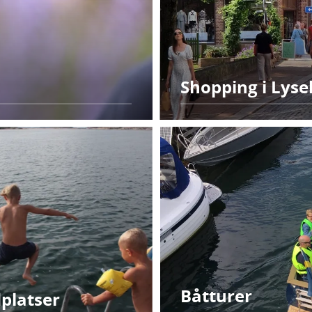
Shopping i Lyse
Båtturer
platser