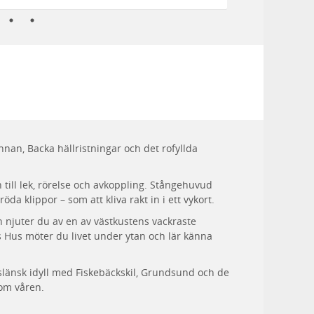
nnan, Backa hällristningar och det rofyllda
n till lek, rörelse och avkoppling. Stångehuvud
da klippor – som att kliva rakt in i ett vykort.
njuter du av en av västkustens vackraste
Hus möter du livet under ytan och lär känna
slänsk idyll med Fiskebäckskil, Grundsund och de
om våren.