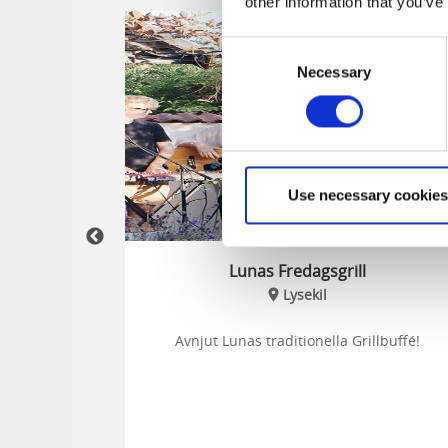
other information that you’ve
-
10
7
31
Consent
okt
aug
au
Necessary
Selection
Use necessary cookies
ete
Lunas Fredagsgrill
Lysekil
ed Djuren
Avnjut Lunas traditionella Grillbuffé!