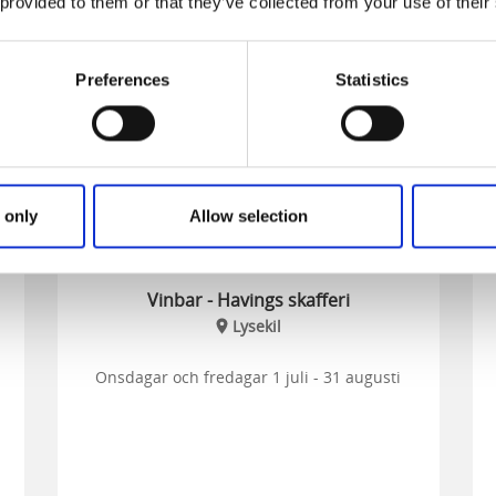
 provided to them or that they’ve collected from your use of their
-
7
28
g
aug
aug
Preferences
Statistics
 only
Allow selection
Vinbar - Havings skafferi
Lysekil
Onsdagar och fredagar 1 juli - 31 augusti