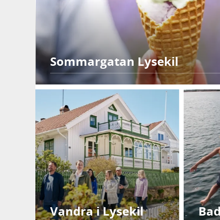
Sommargatan Lysekil
Vandra i Lysekil
Bad