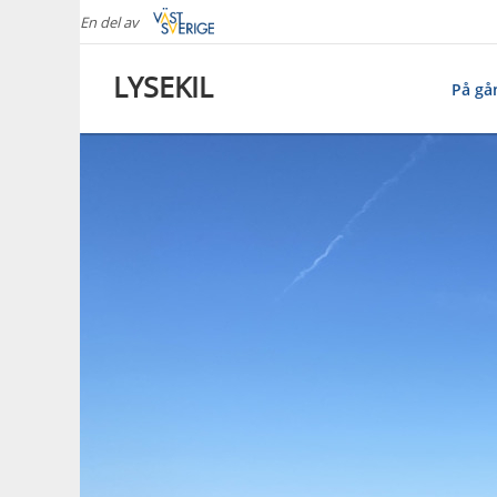
En del av
LYSEKIL
På gå