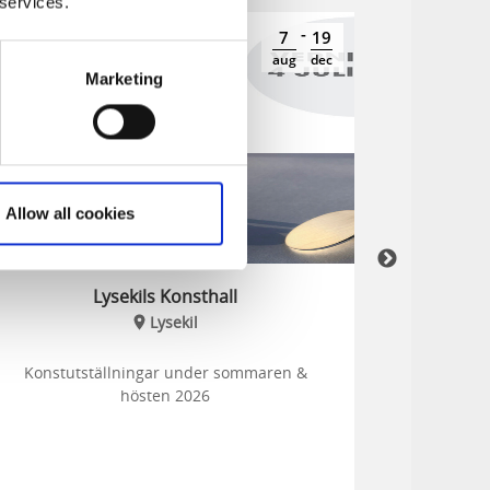
 services.
-
7
19
aug
dec
Marketing
Allow all cookies
Lysekils Konsthall
Lysekil
Konstutställningar under sommaren &
Boka Lun
hösten 2026