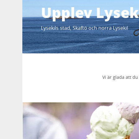
Upplev Lysek
Lysekils stad, Skaftö och norra Lysekil
Vi är glada att d