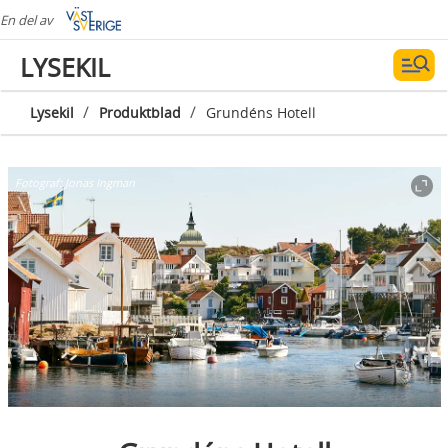
En del av
LYSEKIL
/
/
Lysekil
Produktblad
Grundéns Hotell
Fotograf:
Jonas Ingman