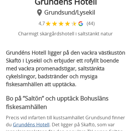
Grundéns Hotell
Grundsund/Lysekil
★
★
★
★
★
4,7
(44)
Charmigt skärgårdshotell i saltstänkt natur
Grundéns Hotell ligger på den vackra västkustön
Skaftö i Lysekil och erbjuder ett rofyllt boende
med vackra promenadstigar, saltstänkta
cykelslingor, badstränder och mysiga
fiskesamhällen att upptäcka.
Bo på ”Saltön” och upptäck Bohusläns
fiskesamhällen
Precis vid infarten till kustsamhället Grundsund finner
du
Grundéns Hotell
. Det ligger på Skaftö, som var