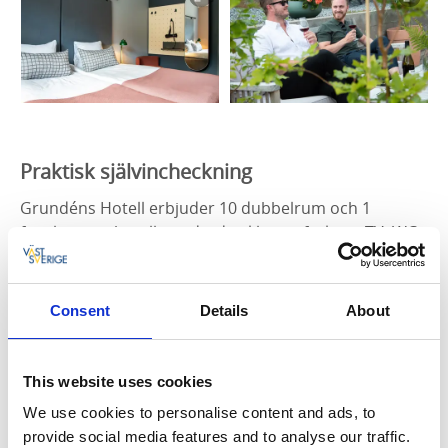
Praktisk självincheckning
Grundéns Hotell erbjuder 10 dubbelrum och 1
familjerum i hotellstandard, inklusive frukost. TV, WC
och dusch på samtliga rum, badrummen är utrustade
med hårtork, badmatta, schampo och tvål.
Strykbräda och strykjärn finns att låna - även
Consent
Details
About
lånecyklar.
Stor
a utomhusytor, grillplats och altaner i
vacker västkustmiljö.
This website uses cookies
Hotellet arbetar i första hand med "självincheckning"
We use cookies to personalise content and ads, to
och elektroniska nycklar som går till entrén och ditt
provide social media features and to analyse our traffic.
rum. Självincheckningen ger dig friheten att anlända