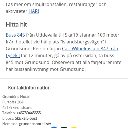
Läs mer om smultronställen, restauranger och
aktiviteter
HÄR!
H
itta hit
Buss 845
från Uddevalla till Skaftö stannar 100 meter
från hotellet vid hållplats "Islandsbergsvägen" i
Grundsund. Personfärjan
Carl Wilhelmsson 847 från
Lyseki
l
tar 12 minuter, gå av på östersidan, ta buss
845 mot Grundsund. Observera att alla färjeturer inte
har bussanknytning mot Grundsund.
Kontaktinformation
Grundéns Hotell
Furtofta 204
45179 Grundsund
Telefon:
+46730445655
E-post:
Skicka E-post
Hemsida:
grundenshotell.se/