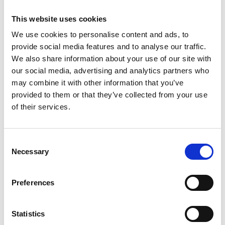
Historiskt byggnadsverk
This website uses cookies
Tornet uppfördes 1894 på initiativ av föreningen
We use cookies to personalise content and ads, to
Lysekils Wänner
, efter ritningar av den välkände
provide social media features and to analyse our traffic.
badortsläkaren och stadsplaneraren
Carl Curman
.
We also share information about your use of our site with
Bygget finansierades till största delen av privata
our social media, advertising and analytics partners who
medel, men även Lysekils stad bidrog.
may combine it with other information that you’ve
provided to them or that they’ve collected from your use
Byggt för att hålla
of their services.
Konstruktionen är i trä och behandlas regelbundet
med svarttjära för att stå emot västkustens väder.
Consent
Tornets topp är klädd i kopparplåt – ett vackert och
Necessary
Selection
hållbart inslag som glänser i solen.
Upp i tornet
Preferences
Det är bara 16 trappsteg upp till utsiktsplattformen –
en kort klättring som ger dig en vy värd varje steg.
Statistics