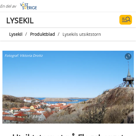
En del av
LYSEKIL
/
/
Lysekil
Produktblad
Lysekils utsiktstorn
Fotograf:
Viktoria Drottz