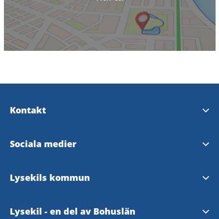
Kontakt
Upplev Lysekil
Sociala medier
InfoPoints
Upplev Lysekil på Facebook
Lysekils kommun
Kontaktcenter
Upplev Lysekil på Instagram
Hemsida
Lysekil - en del av Bohuslän