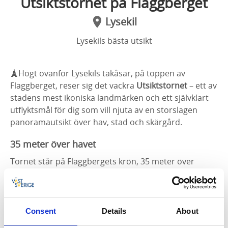
Utsiktstornet på Flaggberget
Lysekil
Lysekils bästa utsikt
🗼
Högt ovanför Lysekils takåsar, på toppen av
Flaggberget, reser sig det vackra
Utsiktstornet
– ett av
stadens mest ikoniska landmärken och ett självklart
utflyktsmål för dig som vill njuta av en storslagen
panoramautsikt över hav, stad och skärgård.
35 meter över havet
Tornet står på Flaggbergets krön, 35 meter över
havet, och bjuder på en utsikt som sträcker sig långt
över Västerhavet och in över Lysekils charmiga
stadskärna. Hit tar du dig enkelt via en liten stig som
börjar vid Lysekils kyrka – en kort promenad som
Consent
Details
About
belönas med en vy du sent kommer glömma.