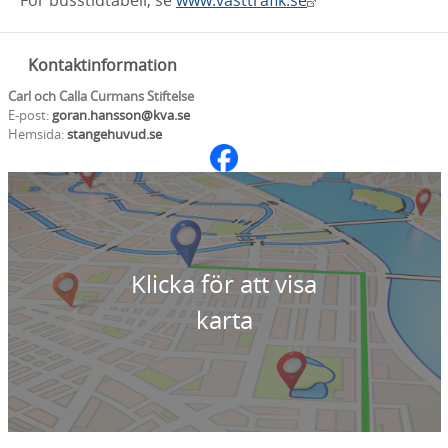
För busstidtabell, se
www.vasttrafik.se
Kontaktinformation
Carl och Calla Curmans Stiftelse
E-post:
goran.hansson@kva.se
Hemsida:
stangehuvud.se
Klicka för att visa
karta