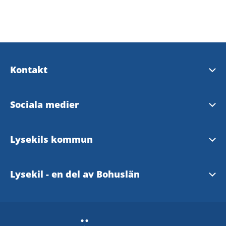
Kontakt
Upplev Lysekil
Sociala medier
InfoPoints
Upplev Lysekil på Facebook
Lysekils kommun
Kontaktcenter
Upplev Lysekil på Instagram
Hemsida
Lysekil - en del av Bohuslän
www.bohuslan.com