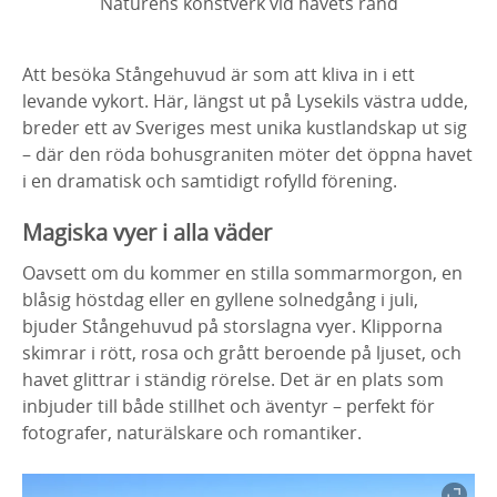
Naturens konstverk vid havets rand
Att besöka Stångehuvud är som att kliva in i ett
levande vykort. Här, längst ut på Lysekils västra udde,
breder ett av Sveriges mest unika kustlandskap ut sig
– där den röda bohusgraniten möter det öppna havet
i en dramatisk och samtidigt rofylld förening.
Magiska vyer i alla väder
Oavsett om du kommer en stilla sommarmorgon, en
blåsig höstdag eller en gyllene solnedgång i juli,
bjuder Stångehuvud på storslagna vyer. Klipporna
skimrar i rött, rosa och grått beroende på ljuset, och
havet glittrar i ständig rörelse. Det är en plats som
inbjuder till både stillhet och äventyr – perfekt för
fotografer, naturälskare och romantiker.