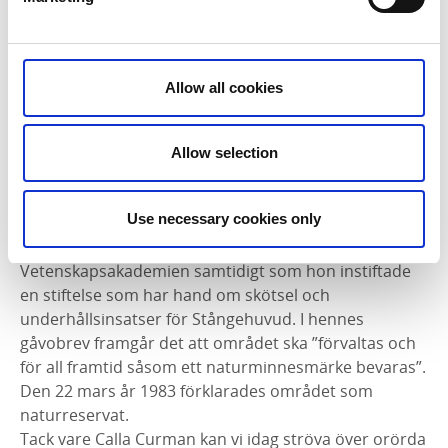
Allow all cookies
Allow selection
Use necessary cookies only
Hon donerade sedan området som gåva till Kungliga
Vetenskapsakademien samtidigt som hon instiftade
en stiftelse som har hand om skötsel och
underhållsinsatser för Stångehuvud. I hennes
gåvobrev framgår det att området ska ”förvaltas och
för all framtid såsom ett naturminnesmärke bevaras”.
Den 22 mars år 1983 förklarades området som
naturreservat.
Tack vare Calla Curman kan vi idag ströva över orörda