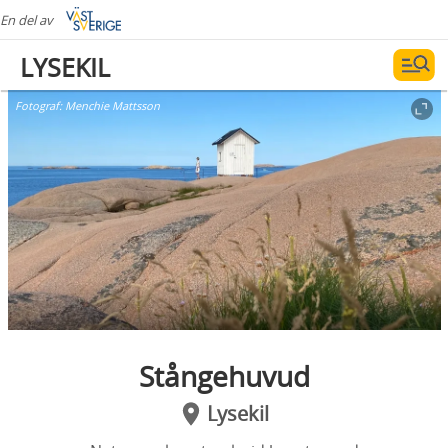
En del av
LYSEKIL
Fotograf:
Menchie Mattsson
Stångehuvud
Lysekil