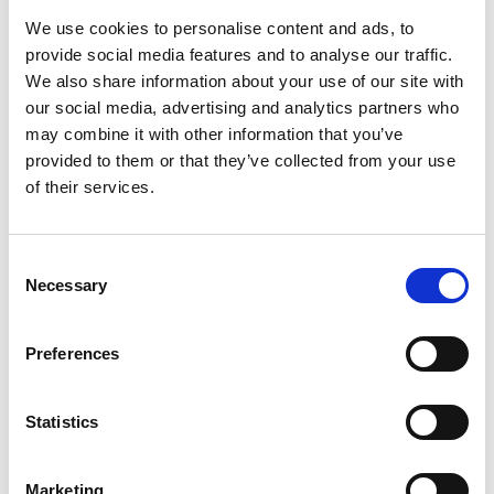
Lysekils Stadspromenader
We use cookies to personalise content and ads, to
provide social media features and to analyse our traffic.
Calla Curman
We also share information about your use of our site with
Calla Curman (1850–1935), gift med Carl Curman
our social media, advertising and analytics partners who
(1833–1913), badläkare, professor och grundare av
may combine it with other information that you’ve
Lysekil som badort, var en av dem som med oro såg
provided to them or that they’ve collected from your use
hur Stångehuvud naggades i kanten alltmer. Under
of their services.
åren 1916-1920 köpte Calla Curman in stora delar av
de kvarvarande partierna av det vackra
Consent
granitlandskapet. På så sätt räddade hon detta åt
Necessary
Selection
eftervärlden, undan från den alltmer utbredda
stenbrytningen.
Preferences
Statistics
Marketing