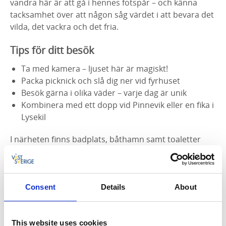
vandra här är att gå i hennes fotspår – och känna
tacksamhet över att någon såg värdet i att bevara det
vilda, det vackra och det fria.
Tips för ditt besök
Ta med kamera – ljuset här är magiskt!
Packa picknick och slå dig ner vid fyrhuset
Besök gärna i olika väder – varje dag är unik
Kombinera med ett dopp vid Pinnevik eller en fika i
Lysekil
I närheten finns badplats, båthamn samt toaletter
och kiosk vid Pinneviks badplats under sommartid.
Vid utsiktsplatsen "Victoria-stigen" på Galleberget
finns handikappanpassat picknickbord. En av Lysekils
stadspromenader går runt och igenom Stångehuvud,
Consent
Details
About
en 4 km lång rundvandring med början och slut i
centrum av Lysekil.
This website uses cookies