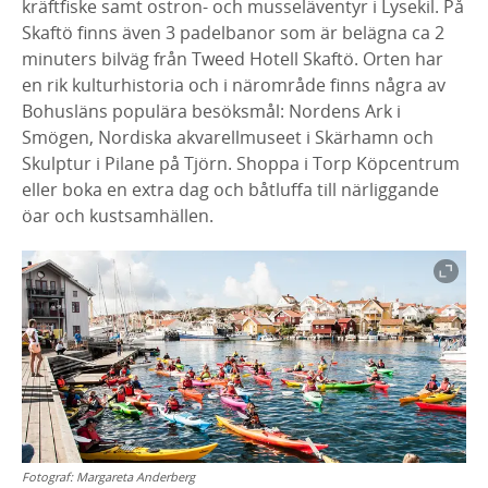
kräftfiske samt ostron- och musseläventyr i Lysekil. På
Skaftö finns även 3 padelbanor som är belägna ca 2
minuters bilväg från Tweed Hotell Skaftö. Orten har
en rik kulturhistoria och i närområde finns några av
Bohusläns populära besöksmål: Nordens Ark i
Smögen, Nordiska akvarellmuseet i Skärhamn och
Skulptur i Pilane på Tjörn. Shoppa i Torp Köpcentrum
eller boka en extra dag och båtluffa till närliggande
öar och kustsamhällen.
Fotograf:
Margareta Anderberg