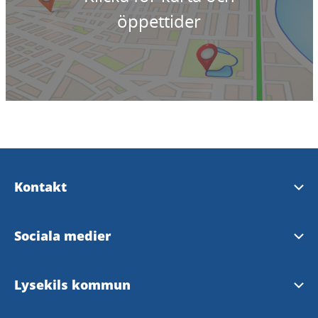
öppettider
Kontakt
Upplev Lysekil
Sociala medier
InfoPoints
Upplev Lysekil på Facebook
Lysekils kommun
Kontaktcenter
Upplev Lysekil på Instagram