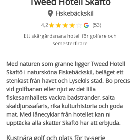
Tweed Hotell Skaftö
Fiskebäckskil
★
★
★
★
☆
4,2
(53)
Ett skärgårdsnära hotell för golfare och
semesterfirare
Med naturen som granne ligger Tweed Hotell
Skaftö i natursköna Fiskebäckskil, beläget ett
stenkast från havet och Lysekils stad. Bo precis
vid golfbanan eller njut av det lilla
fiskesamhällets vackra badstränder, salta
skaldjurssafaris, rika kulturhistoria och goda
mat. Med lånecyklar från hotellet kan ni
upptäcka alla skatter Skaftö har att erbjuda.
Kustnära golf och plats för tv-serie