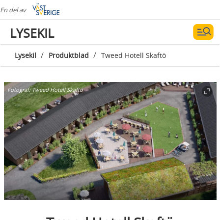
En del av
LYSEKIL
/
/
Lysekil
Produktblad
Tweed Hotell Skaftö
Fotograf:
Tweed Hotell Skaftö