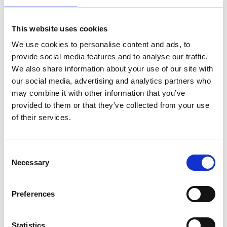
teknisk karaktär med utsikt över klippor och hav.
Bohuslänska husmansklassiker och
This website uses cookies
pinfärsk fisk
We use cookies to personalise content and ads, to
provide social media features and to analyse our traffic.
Golfkrogen serverar stärkande och goda luncher, och
We also share information about your use of our site with
ett stenkast bort ligger populära skärgårdskrogen
our social media, advertising and analytics partners who
Brygghuset
. Här serveras både moderna och
may combine it with other information that you’ve
klassiska anrättningar på närområdets fisk- och
provided to them or that they’ve collected from your use
skaldjur. Här finns även en whiskybar med utsikt över
of their services.
västerhavet.
Consent
Necessary
Selection
Preferences
Statistics