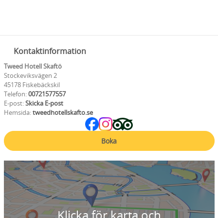
Kontaktinformation
Tweed Hotell Skaftö
Stockeviksvägen 2
45178 Fiskebäckskil
Telefon:
00721577557
E-post:
Skicka E-post
Hemsida:
tweedhotellskafto.se
Boka
Klicka för karta och