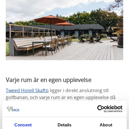
Varje rum är en egen upplevelse
Tweed Hotell Skaftö
ligger i direkt anslutning till
golfbanan, och varje rum är en egen upplevelse då
inget rum är sig likt. I juni 2022 stod ytterligare 16
dubbelrum klara och även där är det en egen
upplevelse i varje rum. Skaftö GK beskriver sin 18-
hålsbana som en lätt kuperad och naturskön bana av
Consent
Details
About