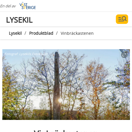
En del av
LYSEKIL
/
/
Lysekil
Produktblad
Vinbräckastenen
Fotograf:
Lysekils Fotoklubb