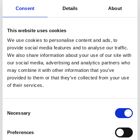
som bräckte stenar och fick den att falla till marken.
Consent
Details
About
Den 3 november 1972 reparerades och restes stenen
av Stångenäs hembygdsförening.
This website uses cookies
Till vänster om Vinbräckavägen ligger ett jättehögt
We use cookies to personalise content and ads, to
berg som blir helt rubinrött när solen går ner på
provide social media features and to analyse our traffic.
somrarna.
Det är fantastiskt vackert att beskåda en
We also share information about your use of our site with
sommarkväll.
Det finns också en badplats i närheten.
our social media, advertising and analytics partners who
may combine it with other information that you’ve
Var ligger Vinbräckastenen?
provided to them or that they’ve collected from your use
of their services.
Från Södra hamnen i Lysekil till Vinbräckavägen i
Holländaröd är det 16,2 kilometer.
Kör 7,8 kilometer
på väg 162 mot Brastad, sväng vänster där det finns
Consent
en skylt ”3 Rixö” och kör 1,3 kilometer och sväng
Necessary
Selection
sedan höger.
Vid nästa korsning, kör rakt fram, efter 500 meter
Preferences
sväng vänster och följ sedan vägen ner mot