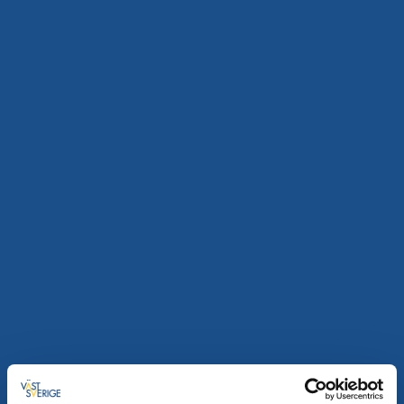
150 rom - 300 senger
Aktiviteter:
Kano, padling, tennis, trening &
velværeavdeling, pool, vandring, løping, teambuilding-
aktiviteter
Til hjemmesiden