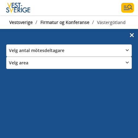
/
/
Vestsverige
Firmatur og Konferanse
Västergötland
Photographer:
Johannes Berner
Velg antal mötesdeltagare
Velg area
Konferanse i
Västergötland
Bestill et konferanselokale i Västergötlands vakre
kulturlandskap! Kombiner konferansen med uforglemmelige
matopplevelser tilberedt med lokale råvarer.