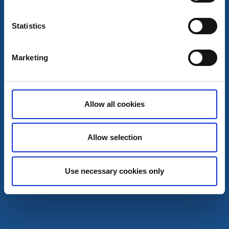
Statistics
Marketing
Hotell Bogesund
Allow all cookies
Ulricehamn
Hotell Bogesund skreddersyr konferanser og tilbyr
Allow selection
pakker. Lokaler for inntil 70 personer med projektor,
flippover, tavle samt vann, frukt og godteri.
Use necessary cookies only
Kapasitet:
60 møtedeltagere
98 antall senger for overnatting
Aktiviteter:
Sykling; Vandring; Eventyrbane; Boule;
Musikkquiz