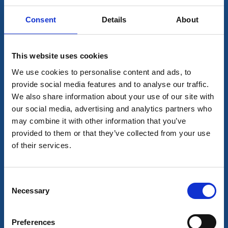
Öijared Resort
Floda
Consent
Details
About
Öijared skreddersyr konferansepakken etter dine
ønsker, alt fra dagskonferanser til arrangement med
This website uses cookies
overnatting og helpensjon på hotellet.
We use cookies to personalise content and ads, to
Kapasitet:
provide social media features and to analyse our traffic.
100 møtedeltagere
We also share information about your use of our site with
200 antall senger for overnatting
our social media, advertising and analytics partners who
may combine it with other information that you’ve
Aktiviteter:
Badstue; Sykling; Golf; Naturopplevelse;
provided to them or that they’ve collected from your use
Relax-fasiliteter; Vandring
of their services.
Til hjemmesiden
Consent
Necessary
Selection
Preferences