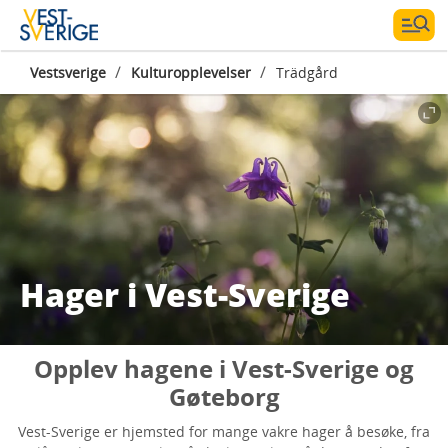
/
/
Vestsverige
Kulturopplevelser
Trädgård
Hager i Vest-Sverige
Opplev hagene i Vest-Sverige og
Gøteborg
Vest-Sverige er hjemsted for mange vakre hager å besøke, fra