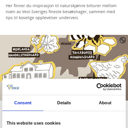
Her finner du inspirasjon til naturskjønne bilturer mellom
noen av Vest-Sveriges fineste besøkshager, sammen med
tips til koselige opplevelser underveis.
Consent
Details
About
Biltur til hager i Bohuslän
Dra på en naturskjønn biltur til blomstrende hager.
This website uses cookies
Underveis oppdager du lokale smaker, gårdskafeer, koselige