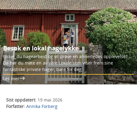
Besøk en lokal hagelykke
Elsker du hagearbeid og vil prøve en annerledes opplevelse?
Da bør du møte en av våre Lokale som viser frem sine
fantastiske private hager, bare for deg.
Les mer
Sist oppdatert:
19 mai 2026
Forfatter:
Annika Forberg