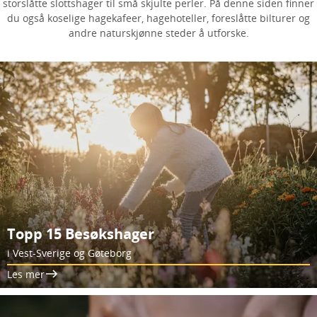
storslåtte slottshager til små skjulte perler. På denne siden finner
du også koselige hagekafeer, hagehoteller, foreslåtte bilturer og
andre naturskjønne steder å utforske.
Topp 15 Besøkshager
i Vest-Sverige og Gøteborg
Les mer