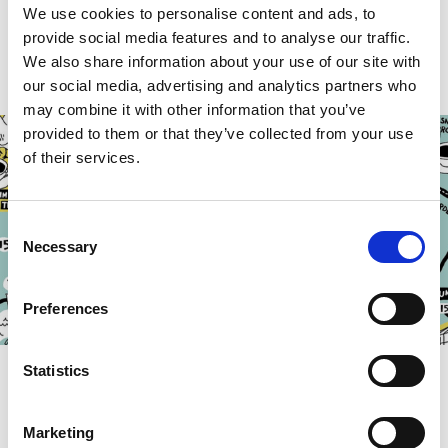
overnattingssteder og vakre stopp.
We use cookies to personalise content and ads, to
provide social media features and to analyse our traffic.
We also share information about your use of our site with
Les mer
our social media, advertising and analytics partners who
may combine it with other information that you’ve
provided to them or that they’ve collected from your use
of their services.
Consent
Necessary
Selection
Preferences
Biltur til hager mellom Gøteborg og
Statistics
Borås
Marketing
Besøk vakre hager, koselige overnattingssteder,