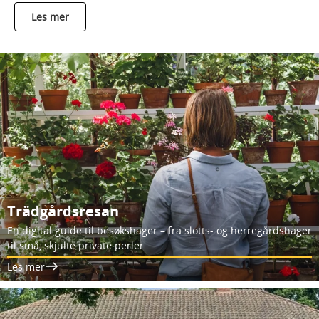
Les mer
Trädgårdsresan
En digital guide til besøkshager – fra slotts- og herregårdshager
til små, skjulte private perler.
Les mer